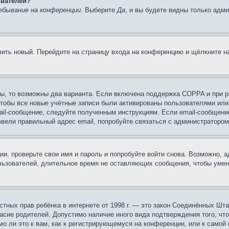
ователей?
ебывание на конференции
. Выберите
Да
, и вы будете видны только адм
учить новый. Перейдите на страницу входа на конференцию и щёлкните 
ы, то возможны два варианта. Если включена поддержка COPPA и при ре
чтобы все новые учётные записи были активированы пользователями или
ail-сообщение, следуйте полученным инструкциям. Если email-сообщение
ввели правильный адрес email, попробуйте связаться с администратором
ии, проверьте свои имя и пароль и попробуйте войти снова. Возможно,
льзователей, длительное время не оставляющих сообщения, чтобы умен
 частных прав ребёнка в интернете от 1998 г. — это закон Соединённых 
асие родителей. Допустимо наличие иного вида подтверждения того, чт
о ли это к вам, как к регистрирующемуся на конференции, или к самой