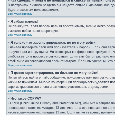
» Как сделать, чтобы я не появлялся в списке активных польз
В настройках личного раздела вы найдёте опцию
Скрывать моё пр
будете скрытым пользователем.
Вернуться к началу
» Я забыл пароль!
Не паникуйте! Хотя пароль нельзя восстановить, можно легко пол
сможете войти на конференцию.
Вернуться к началу
» Я только что зарегистрировался, но не могу войти!
Сначала проверьте свои имя пользователя и пароль. Если они верн
полученным инструкциям. На некоторых конференциях требуется, 
отображается в процессе регистрации. Если вам было прислано em
email либо он заблокирован спам-фильтром. Если вы уверены, что 
Вернуться к началу
» Я давно зарегистрирован, но больше не могу войти!
Попытайтесь найти email-сообщение, присланное вам при регистрац
каким-то причинам. Многие конференции периодически удаляют по
зарегистрироваться снова и активнее участвовать в дискуссиях.
Вернуться к началу
» Что такое COPPA?
COPPA (Child Online Privacy and Protection Act), или Акт о защите
несовершеннолетних младше 13 лет, иметь на это письменное согл
несовершеннолетних младше 13 лет. Если вы не уверены, применим