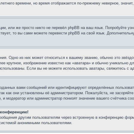
 летнего времени, но время отображается по-прежнему неверное, значит
ии, или же просто никто не перевёл phpBB на ваш язык. Попробуйте узн
ествует, то вы сами можете перевести phpBB на свой язык. Дополнител
ия. Одно из них может относиться к вашему званию, обычно это звёздо
лее крупное, изображение известно как «аватара» и обычно уникально д
ь использованы. Если вы не можете использовать аватары, свяжитесь с
озданных вами сообщений или идентифицируют определённых пользовате
так как они установлены её администратором. Пожалуйста, не засоряйт
, и модератор или администратор понизят значение вашего счётчика со
а конференцию!
сообщения другим пользователям через встроенную в конференцию форм
 системой анонимными пользователями.