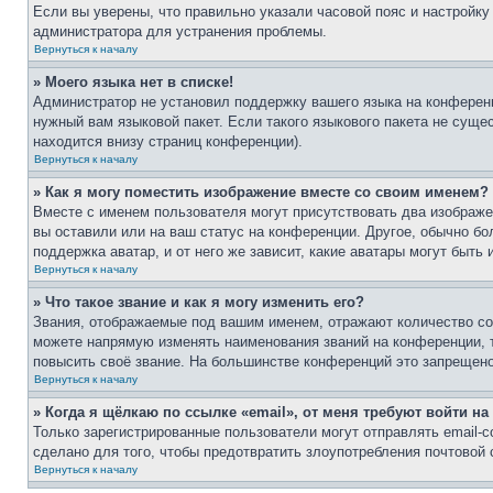
Если вы уверены, что правильно указали часовой пояс и настройку
администратора для устранения проблемы.
Вернуться к началу
» Моего языка нет в списке!
Администратор не установил поддержку вашего языка на конференц
нужный вам языковой пакет. Если такого языкового пакета не сущ
находится внизу страниц конференции).
Вернуться к началу
» Как я могу поместить изображение вместе со своим именем?
Вместе с именем пользователя могут присутствовать два изображен
вы оставили или на ваш статус на конференции. Другое, обычно бо
поддержка аватар, и от него же зависит, какие аватары могут быт
Вернуться к началу
» Что такое звание и как я могу изменить его?
Звания, отображаемые под вашим именем, отражают количество с
можете напрямую изменять наименования званий на конференции, 
повысить своё звание. На большинстве конференций это запрещено
Вернуться к началу
» Когда я щёлкаю по ссылке «email», от меня требуют войти н
Только зарегистрированные пользователи могут отправлять email-
сделано для того, чтобы предотвратить злоупотребления почтовой
Вернуться к началу