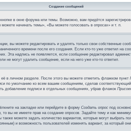
Создание сообщений
кнопке в окне форума или темы. Возможно, вам придётся зарегистриров
можете начинать темы», «Вы можете голосовать в опросах» и т. п.
ции, вы можете редактировать и удалять только свои собственные сооб
аниченного времени после его создания. Если кто-то уже ответил на со
 них. Эта надпись не появляется, если сообщение редактировал админис
ли не могут удалить сообщение, если на него уже кто-то ответил.
 её в личном разделе. После этого вы можете отметить флажком пункт
писи по умолчанию ко всем вашим сообщениям, сделав соответствующий
нить добавление подписи в отдельных сообщениях, убрав флажок
Присое
ёлкните на закладке или перейдите в форму
Создать опрос
под основно
, то вы не имеете прав на создание опросов. Задайте тему и как миним
ы также можете задать количество вариантов, которые могут выбрать п
тоянным) и возможность пользователей изменять вариант, за который он