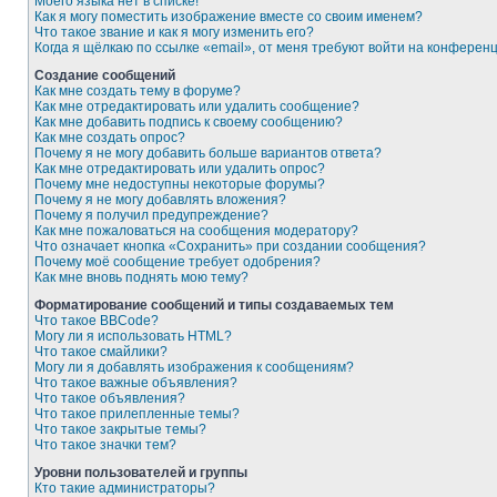
Моего языка нет в списке!
Как я могу поместить изображение вместе со своим именем?
Что такое звание и как я могу изменить его?
Когда я щёлкаю по ссылке «email», от меня требуют войти на конферен
Создание сообщений
Как мне создать тему в форуме?
Как мне отредактировать или удалить сообщение?
Как мне добавить подпись к своему сообщению?
Как мне создать опрос?
Почему я не могу добавить больше вариантов ответа?
Как мне отредактировать или удалить опрос?
Почему мне недоступны некоторые форумы?
Почему я не могу добавлять вложения?
Почему я получил предупреждение?
Как мне пожаловаться на сообщения модератору?
Что означает кнопка «Сохранить» при создании сообщения?
Почему моё сообщение требует одобрения?
Как мне вновь поднять мою тему?
Форматирование сообщений и типы создаваемых тем
Что такое BBCode?
Могу ли я использовать HTML?
Что такое смайлики?
Могу ли я добавлять изображения к сообщениям?
Что такое важные объявления?
Что такое объявления?
Что такое прилепленные темы?
Что такое закрытые темы?
Что такое значки тем?
Уровни пользователей и группы
Кто такие администраторы?