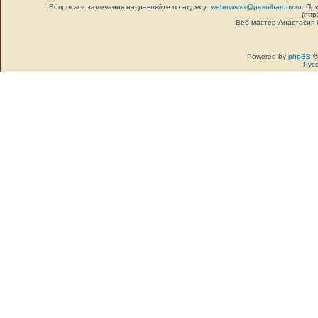
Вопросы и замечания направляйте по адресу:
webmaster@pesnibardov.ru
. Пр
(http
Веб-мастер Анастасия
Powered by
phpBB
©
Рус