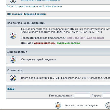
Удалить cookies конференции
|
Наша команда
[
На главную
] [
Список форумов
]
Кто сейчас на конференции
Сейчас посетителей на конференции:
116
, из них зарегистрированных
Больше всего посетителей (
4828
) здесь было 15 ноя 2025, 10:04
Зарегистрированные пользователи:
Baidu [Spider]
,
Google [Bot]
Легенда ::
Администраторы
,
Супермодераторы
Дни рождения
Сегодня нет дней рождения.
Статистика
Всего сообщений:
91
| Тем:
24
| Пользователей:
745
| Новый пользова
Вход
Имя пользователя:
Пароль:
Непрочитанные сообщения