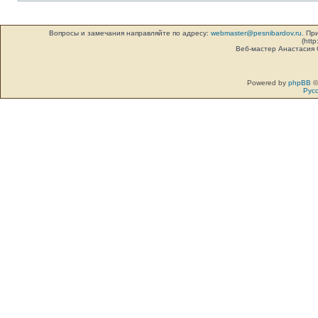
Вопросы и замечания направляйте по адресу:
webmaster@pesnibardov.ru
. Пр
(http
Веб-мастер Анастасия
Powered by
phpBB
©
Рус