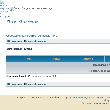
Вход
Регистрация
Сообщения без ответов
|
Активные темы
[
На главную
] [
Список форумов
]
Активные темы
Темы
Автор
Ответы
Подходящих т
Показать сообще
Страница
1
из
1
[ Результатов поиска: 0 ]
[
На главную
] [
Список форумов
]
Вопросы и замечания направляйте по адресу:
webmaster@pesnibardov.ru
. Пр
(http
Веб-мастер Анастасия