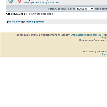
в форуме
Курилка (Обо всем)
Показать сообщения за:
Поле сорт
Страница
1
из
1
[ Результатов поиска: 6 ]
[
На главную
] [
Список форумов
]
Вопросы и замечания направляйте по адресу:
webmaster@pesnibardov.ru
. Пр
(http
Веб-мастер Анастасия
Powered by
phpBB
©
Рус