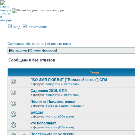
Вход
Регистрация
Сообщения без ответов
|
Активные темы
[
На главную
] [
Список форумов
]
Сообщения без ответов
Темы
"ВО ИМЯ ЛЮБВИ" ("Вольный ветер") СПб
в форуме
Концерты и фестивали
Садовник 2016, СПб
в форуме
Концерты и фестивали
Песни из Приднестровья
в форуме
Вопросы к администрации
Барды
в форуме
Курилка (Обо всем)
кто исполняет
в форуме
Курилка (Обо всем)
Подскажите пару песен!