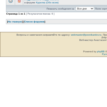
в форуме
Курилка (Обо всем)
Показать сообщения за:
Поле сорт
Страница
1
из
1
[ Результатов поиска: 6 ]
[
На главную
] [
Список форумов
]
Вопросы и замечания направляйте по адресу:
webmaster@pesnibardov.ru
. Пр
(http
Веб-мастер Анастасия
Powered by
phpBB
©
Рус