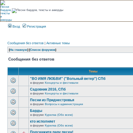
Вход
Регистрация
Сообщения без ответов
|
Активные темы
[
На главную
] [
Список форумов
]
Сообщения без ответов
Темы
"ВО ИМЯ ЛЮБВИ" ("Вольный ветер") СПб
в форуме
Концерты и фестивали
Садовник 2016, СПб
в форуме
Концерты и фестивали
Песни из Приднестровья
в форуме
Вопросы к администрации
Барды
в форуме
Курилка (Обо всем)
кто исполняет
в форуме
Курилка (Обо всем)
Подскажите пару песен!