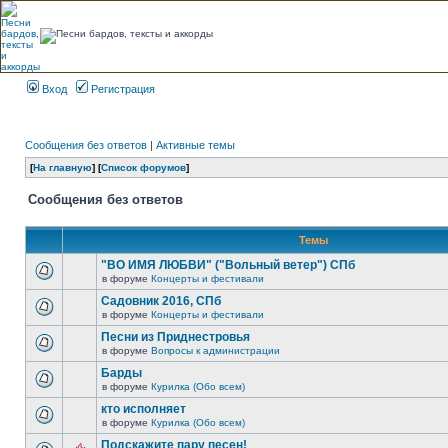
Вход
Регистрация
Сообщения без ответов
|
Активные темы
[
На главную
] [
Список форумов
]
Сообщения без ответов
Темы
"ВО ИМЯ ЛЮБВИ" ("Вольный ветер") СПб
в форуме
Концерты и фестивали
Садовник 2016, СПб
в форуме
Концерты и фестивали
Песни из Приднестровья
в форуме
Вопросы к администрации
Барды
в форуме
Курилка (Обо всем)
кто исполняет
в форуме
Курилка (Обо всем)
Подскажите пару песен!