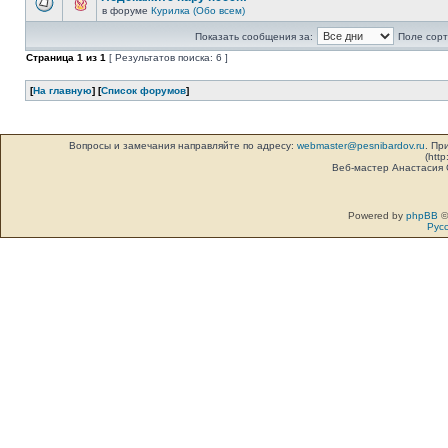
в форуме
Курилка (Обо всем)
Показать сообщения за:
Поле сорт
Страница
1
из
1
[ Результатов поиска: 6 ]
[
На главную
] [
Список форумов
]
Вопросы и замечания направляйте по адресу:
webmaster@pesnibardov.ru
. Пр
(http
Веб-мастер Анастасия
Powered by
phpBB
©
Рус