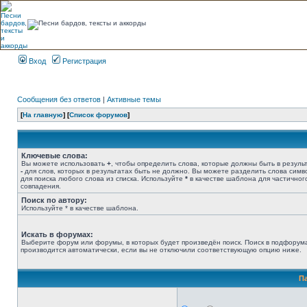
Вход
Регистрация
Сообщения без ответов
|
Активные темы
[
На главную
] [
Список форумов
]
Ключевые слова:
Вы можете использовать
+
, чтобы определить слова, которые должны быть в результ
-
для слов, которых в результатах быть не должно. Вы можете разделить слова сим
для поиска любого слова из списка. Используйте
*
в качестве шаблона для частичног
совпадения.
Поиск по автору:
Используйте * в качестве шаблона.
Искать в форумах:
Выберите форум или форумы, в которых будет произведён поиск. Поиск в подфорум
производится автоматически, если вы не отключили соответствующую опцию ниже.
П