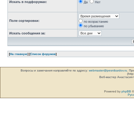
Искать в подфорумах:
Да
Нет
Поле сортировки:
по возрастанию
по убыванию
Искать сообщения за:
[
На главную
] [
Список форумов
]
Вопросы и замечания направляйте по адресу:
webmaster@pesnibardov.ru
. Пр
(http
Веб-мастер Анастасия
Powered by
phpBB
©
Рус