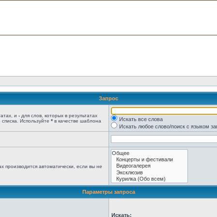
Запрос
татах, и
-
для слов, которых в результатах
Искать все слова
 списка. Используйте
*
в качестве шаблона
Искать любое слово/поиск с языком з
х производится автоматически, если вы не
Параметры запроса
Искать: