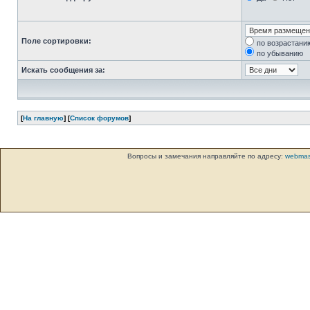
Поле сортировки:
по возрастани
по убыванию
Искать сообщения за:
[
На главную
] [
Список форумов
]
Вопросы и замечания направляйте по адресу:
webmas