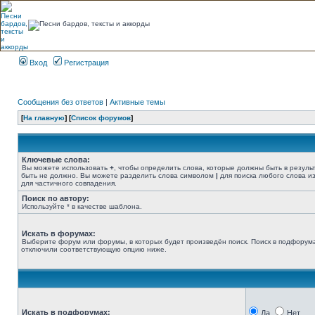
Вход
Регистрация
Сообщения без ответов
|
Активные темы
[
На главную
] [
Список форумов
]
Ключевые слова:
Вы можете использовать
+
, чтобы определить слова, которые должны быть в резуль
быть не должно. Вы можете разделить слова символом
|
для поиска любого слова из
для частичного совпадения.
Поиск по автору:
Используйте * в качестве шаблона.
Искать в форумах:
Выберите форум или форумы, в которых будет произведён поиск. Поиск в подфорума
отключили соответствующую опцию ниже.
Искать в подфорумах:
Да
Нет