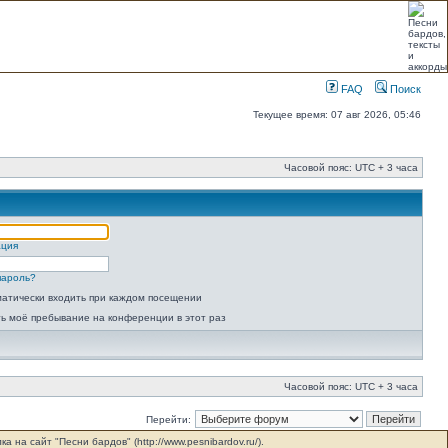
FAQ
Поиск
Текущее время: 07 авг 2026, 05:46
Часовой пояс: UTC + 3 часа
ация
пароль?
атически входить при каждом посещении
ь моё пребывание на конференции в этот раз
Часовой пояс: UTC + 3 часа
Перейти:
на сайт "Песни бардов" (http://www.pesnibardov.ru/).