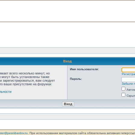
Вход
Имя пользователя:
мает всего несколько минут, но
Регистр
 могут быть установлены также
Пароль:
м зарегистрироваться, вам следует
Забыли 
что ваше присутствие на форумах
Автом
льности
Скрыт
ter@pesnibardov.ru
. При использовании материалов сайта обязательна активная гиперссылка 