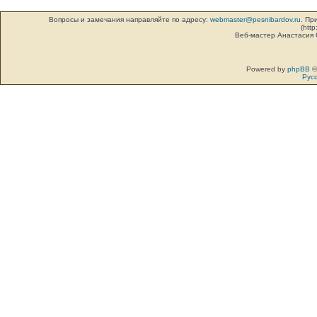
Вопросы и замечания направляйте по адресу:
webmaster@pesnibardov.ru
. Пр
(http
Веб-мастер Анастасия
Powered by
phpBB
©
Рус