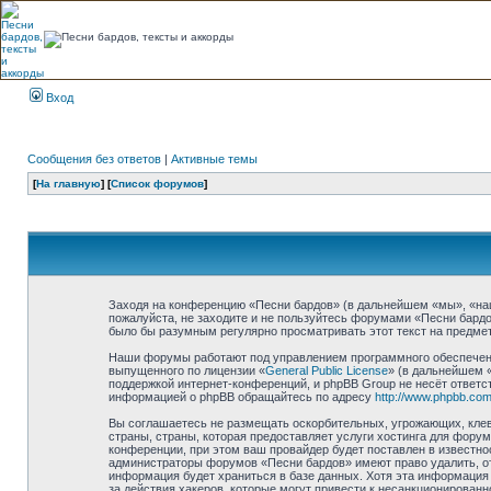
Вход
Сообщения без ответов
|
Активные темы
[
На главную
] [
Список форумов
]
Заходя на конференцию «Песни бардов» (в дальнейшем «мы», «наш»,
пожалуйста, не заходите и не пользуйтесь форумами «Песни бардо
было бы разумным регулярно просматривать этот текст на предмет
Наши форумы работают под управлением программного обеспечени
выпущенного по лицензии «
General Public License
» (в дальнейшем 
поддержкой интернет-конференций, и phpBB Group не несёт ответст
информацией о phpBB обращайтесь по адресу
http://www.phpbb.com
Вы соглашаетесь не размещать оскорбительных, угрожающих, клев
страны, страны, которая предоставляет услуги хостинга для фор
конференции, при этом ваш провайдер будет поставлен в известно
администраторы форумов «Песни бардов» имеют право удалить, отр
информация будет храниться в базе данных. Хотя эта информация 
за действия хакеров, которые могут привести к несанкционированн