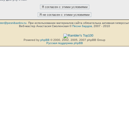
ter@pesnibardov.ru
. При использовании материалов сайта обязательна активная гиперссылка 
Веб-мастер Анастасия Смоленская ©
Песни бардов
, 2007 - 2010
Powered by
phpBB
© 2000, 2002, 2005, 2007 phpBB Group
Русская поддержка phpBB