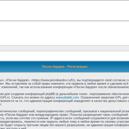
Песни бардов - Регистрация
 «Песни бардов», «https://www.pesnibardov.ru/f»), вы подтверждаете своё согласие 
в». Мы оставляем за собой право изменять эти правила в любое время и сделаем всё
 изменений, так как использование конференции «Песни бардов» после обновления/ис
я для создания конференций phpBB (в дальнейшем «они», «программное обеспечение
«GPL»). Скачать его можно по адресу
www.phpbb.com
. Ограничения лицензии GPL для 
венности за то, что администрация конференций определяет в качестве допустимого 
/
.
етнических сообщений, порнографических сообщений, призывов к национальной розн
умов «Песни бардов» или международное право. Попытки размещения таких сообщений
сть, если мы сочтём это нужным. IP-адреса всех сообщений сохраняются для возможно
едактировать, перенести или закрыть любую тему в любое время по своему усмотрен
не будет открыта третьим лицам без вашего разрешения, ни администрация конферен
ому доступу к ней.