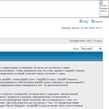
FAQ
Поиск
Текущее время: 10 авг 2026, 08:17
Часовой пояс: UTC + 3 часа
Язык:
со следующими условиями. Если вы не согласны с ними,
 возможное, чтобы уведомить вас об этом, однако с вашей стороны
правления условий означает ваше согласие с ними.
 phpBB», «www.phpbb.com», «phpBB Group», «phpBB Teams»),
программного обеспечения phpBB строго связаны с организацией и
содержания и/или поведения в них. За дополнительной
и и прочих сообщений, которые могут нарушить законы вашей
 могут привести к вашему немедленному отключению от
сти проведения такой политики. Вы соглашаетесь с тем, что
ию. Как пользователь вы согласны с тем, что введённая вами
ции «Песни бардов», ни phpBB Group не может быть ответственна