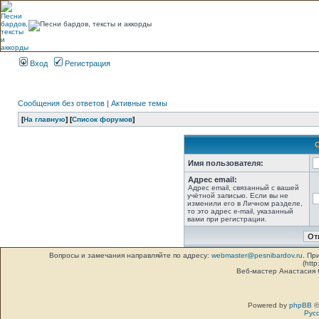
Вход
Регистрация
Сообщения без ответов
|
Активные темы
[
На главную
] [
Список форумов
]
Имя пользователя:
Адрес email:
Адрес email, связанный с вашей
учётной записью. Если вы не
изменили его в Личном разделе,
то это адрес e-mail, указанный
вами при регистрации.
Вопросы и замечания направляйте по адресу:
webmaster@pesnibardov.ru
. Пр
(http
Веб-мастер Анастасия
Powered by
phpBB
©
Рус