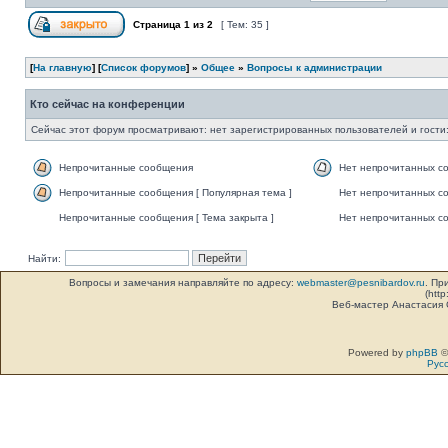
Страница
1
из
2
[ Тем: 35 ]
[
На главную
] [
Список форумов
] »
Общее
»
Вопросы к администрации
Кто сейчас на конференции
Сейчас этот форум просматривают: нет зарегистрированных пользователей и гости:
Непрочитанные сообщения
Нет непрочитанных с
Непрочитанные сообщения [ Популярная тема ]
Нет непрочитанных со
Непрочитанные сообщения [ Тема закрыта ]
Нет непрочитанных со
Найти:
Вопросы и замечания направляйте по адресу:
webmaster@pesnibardov.ru
. Пр
(http
Веб-мастер Анастасия
Powered by
phpBB
©
Рус