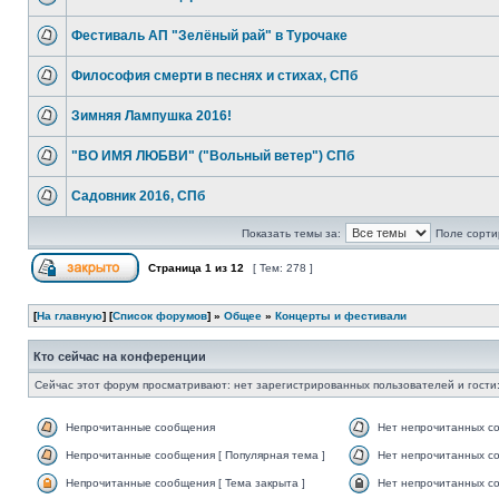
Фестиваль АП "Зелёный рай" в Турочаке
Философия смерти в песнях и стихах, СПб
Зимняя Лампушка 2016!
"ВО ИМЯ ЛЮБВИ" ("Вольный ветер") СПб
Садовник 2016, СПб
Показать темы за:
Поле сорти
Страница
1
из
12
[ Тем: 278 ]
[
На главную
] [
Список форумов
] »
Общее
»
Концерты и фестивали
Кто сейчас на конференции
Сейчас этот форум просматривают: нет зарегистрированных пользователей и гости:
Непрочитанные сообщения
Нет непрочитанных с
Непрочитанные сообщения [ Популярная тема ]
Нет непрочитанных со
Непрочитанные сообщения [ Тема закрыта ]
Нет непрочитанных со