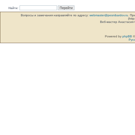
Найти:
Вопросы и замечания направляйте по адресу:
webmaster@pesnibardov.ru
. Пр
(http
Веб-мастер Анастасия
Powered by
phpBB
©
Рус