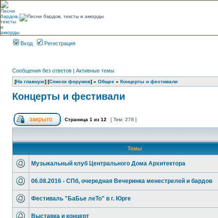
Вход
Регистрация
Сообщения без ответов
|
Активные темы
[
На главную
] [
Список форумов
] »
Общее
»
Концерты и фестивали
Концерты и фестивали
Страница
1
из
12
[ Тем: 278 ]
Темы
Музыкальный клуб Центрального Дома Архитектора
06.08.2016 - СПб, очередная Вечеринка менестрелей и бардов
Фестиваль "БаБье леТо" в г. Юрге
Выставка и концерт