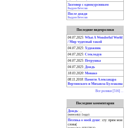
Зазговор с однокурсником
Выдрин Вячеслав
После дождя
Выдрин Вячеслав
Последние видеоролики
04.07.2025
:
What A Wonderful World
/ Мир чудесный такой
04.07.2025
:
Художник
04.07.2025
:
Стеклодув
04.07.2025
:
Петрушка
04.07.2025
:
Дождь
18.03.2020
:
Монако
08.11.2018
:
Памяти Александра
Вертинского и Михаила Булгакова
Все ролики [516] ...
Последние комментарии
Дождь
: ...
(написал(а):
Loggy
)
Песенка о моей душе
: :cry: прям мои
слова(