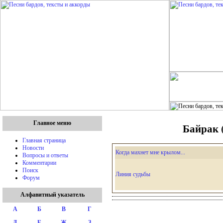
Главное меню
Байрак (
Главная страница
Новости
Когда махнет мне крылом...
Вопросы и ответы
Комментарии
Поиск
Линия судьбы
Форум
Алфавитный указатель
А
Б
В
Г
Д
Е
Ж
З