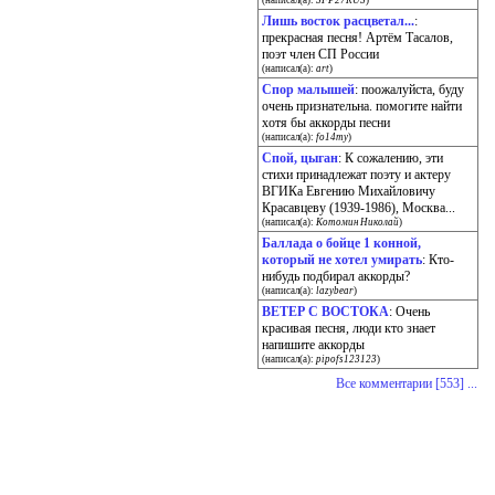
(написал(а):
SFP27RUS
)
Лишь восток расцветал...
:
прекрасная песня! Артём Тасалов,
поэт член СП России
(написал(а):
art
)
Спор малышей
: поожалуйста, буду
очень признательна. помогите найти
хотя бы аккорды песни
(написал(а):
fo14my
)
Спой, цыган
: К сожалению, эти
стихи принадлежат поэту и актеру
ВГИКа Евгению Михайловичу
Красавцеву (1939-1986), Москва...
(написал(а):
Котомин Николай
)
Баллада о бойце 1 конной,
который не хотел умирать
: Кто-
нибудь подбирал аккорды?
(написал(а):
lazybear
)
ВЕТЕР С ВОСТОКА
: Очень
красивая песня, люди кто знает
напишите аккорды
(написал(а):
pipofs123123
)
Все комментарии [553] ...