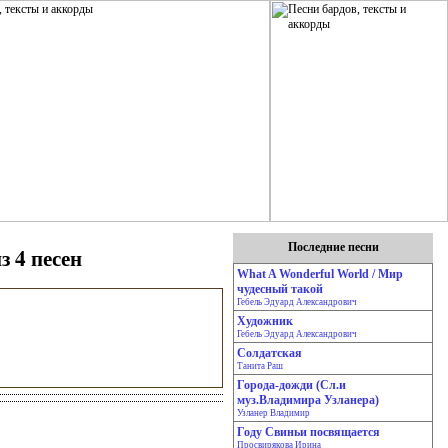
Последние песни
з 4 песен
What A Wonderful World / Мир
чудесный такой
Гебель Эдуард Александрович
Художник
Гебель Эдуард Александрович
Солдатская
Танита Раш
Города-дожди (Сл.и
муз.Владимира Узланера)
Узланер Владимир
Году Свиньи посвящается
Просвирякова Ирина