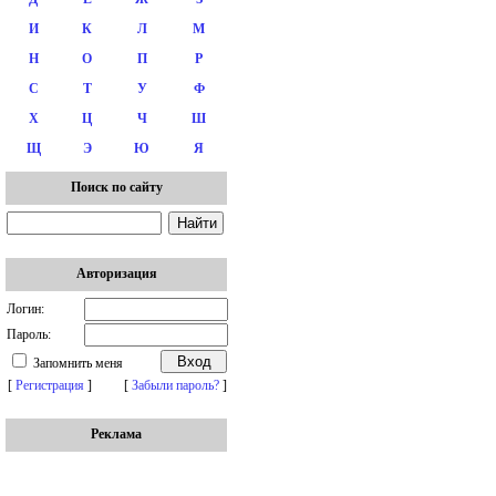
И
К
Л
М
Н
О
П
Р
С
Т
У
Ф
Х
Ц
Ч
Ш
Щ
Э
Ю
Я
Поиск по сайту
Авторизация
Логин:
Пароль:
Запомнить меня
[
Регистрация
]
[
Забыли пароль?
]
Реклама