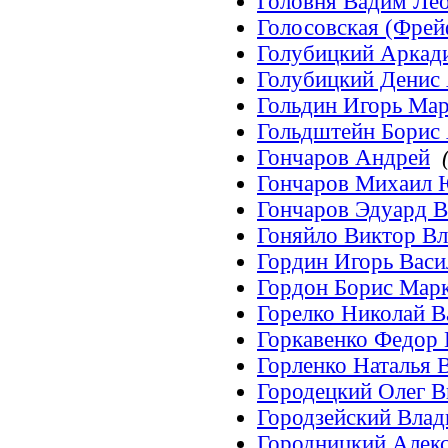
Головня Вадим Ле
Голосовская (Фрей
Голубицкий Аркад
Голубицкий Денис
Гольдин Игорь Ма
Гольдштейн Борис
Гончаров Андрей
Гончаров Михаил 
Гончаров Эдуард В
Гоняйло Виктор В
Гордин Игорь Васи
Гордон Борис Мар
Горелко Николай В
Горкавенко Федор
Горленко Наталья 
Городецкий Олег 
Городзейский Вла
Городницкий Алек