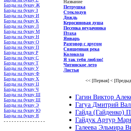
Название
Барды на букву Ж
Петрушка
Барды на букву З
Стеклодув
Барды на букву И
Дождь
Барды на букву К
Керосиновая душа
Барды на букву Л
Песенка неудачника
Барды на букву М
Птаха
Барды на букву Н
Январь
Барды на букву О
Разговор с другом
Барды на букву П
Священная река
Барды на букву Р
Колокола
Барды на букву С
Я так тебя люблю!
Барды на букву Т
Читинское лето
Барды на букву У
Листья
Барды на букву Ф
Барды на букву Х
<< [Первая]
< [Предыд
Барды на букву Ц
Барды на букву Ч
Барды на букву Ш
Гагин Виктор Алек
Барды на букву Щ
Гагуа Дмитрий Вал
Барды на букву Э
Барды на букву Ю
Гайда (Гайденко) 
Барды на букву Я
Гайдук Артур Мар
- - - - - - - - - - - - - - - -
Галеева Эльмира В