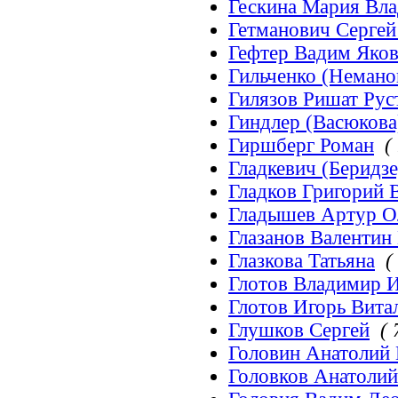
Гескина Мария Вл
Гетманович Серге
Гефтер Вадим Яко
Гильченко (Немано
Гилязов Ришат Ру
Гиндлер (Васюкова
Гиршберг Роман
(
Гладкевич (Беридз
Гладков Григорий 
Гладышев Артур О
Глазанов Валентин
Глазкова Татьяна
(
Глотов Владимир 
Глотов Игорь Вита
Глушков Сергей
( 
Головин Анатолий
Головков Анатоли