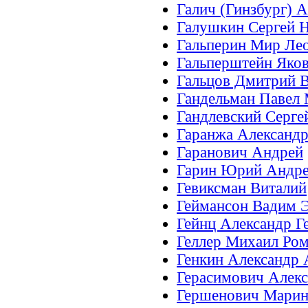
Галич (Гинзбург) 
Галушкин Сергей 
Гальперин Мир Ле
Гальперштейн Яко
Гальцов Дмитрий 
Гандельман Павел
Гандлевский Серге
Гаранжа Александ
Гаранович Андрей
Гарин Юрий Андр
Гевиксман Виталий
Геймансон Вадим 
Гейнц Александр Г
Геллер Михаил Ро
Генкин Александр
Герасимович Алекс
Гершенович Марин