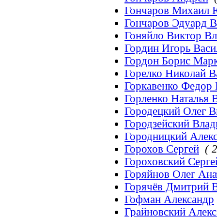
Гончаров Михаил 
Гончаров Эдуард В
Гоняйло Виктор В
Гордин Игорь Васи
Гордон Борис Мар
Горелко Николай В
Горкавенко Федор
Горленко Наталья 
Городецкий Олег 
Городзейский Вла
Городницкий Алек
Горохов Сергей
( 2
Гороховский Серге
Горяйнов Олег Ан
Горячёв Дмитрий 
Гофман Александр
Грайновский Алек