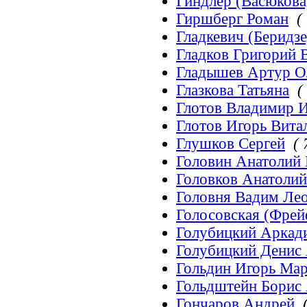
Гиндлер (Васюкова
Гиршберг Роман
(
Гладкевич (Беридз
Гладков Григорий 
Гладышев Артур О
Глазкова Татьяна
(
Глотов Владимир 
Глотов Игорь Вита
Глушков Сергей
( 
Головин Анатолий
Головков Анатоли
Головня Вадим Ле
Голосовская (Фрей
Голубицкий Аркад
Голубицкий Денис
Гольдин Игорь Ма
Гольдштейн Борис
Гончаров Андрей