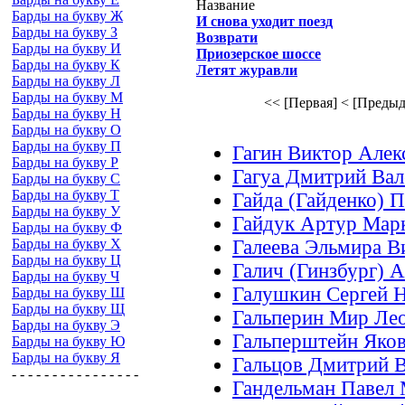
Название
Барды на букву Ж
И снова уходит поезд
Барды на букву З
Возврати
Барды на букву И
Приозерское шоссе
Барды на букву К
Летят журавли
Барды на букву Л
Барды на букву М
<< [Первая]
< [Предыд
Барды на букву Н
Барды на букву О
Барды на букву П
Гагин Виктор Алек
Барды на букву Р
Гагуа Дмитрий Вал
Барды на букву С
Барды на букву Т
Гайда (Гайденко) 
Барды на букву У
Гайдук Артур Мар
Барды на букву Ф
Барды на букву Х
Галеева Эльмира В
Барды на букву Ц
Галич (Гинзбург) 
Барды на букву Ч
Галушкин Сергей 
Барды на букву Ш
Барды на букву Щ
Гальперин Мир Ле
Барды на букву Э
Гальперштейн Яко
Барды на букву Ю
Барды на букву Я
Гальцов Дмитрий 
- - - - - - - - - - - - - - - -
Гандельман Павел