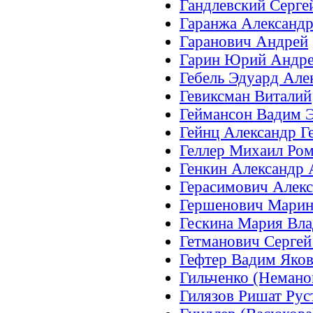
Гандлевский Серге
Гаранжа Александ
Гаранович Андрей
Гарин Юрий Андр
Гебель Эдуард Ал
Гевиксман Виталий
Геймансон Вадим 
Гейнц Александр Г
Геллер Михаил Ро
Генкин Александр
Герасимович Алекс
Гершенович Марин
Гескина Мария Вл
Гетманович Серге
Гефтер Вадим Яко
Гильченко (Немано
Гилязов Ришат Ру