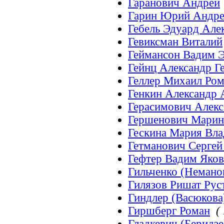
Гаранович Андрей
Гарин Юрий Андр
Гебель Эдуард Ал
Гевиксман Виталий
Геймансон Вадим 
Гейнц Александр Г
Геллер Михаил Ро
Генкин Александр
Герасимович Алекс
Гершенович Марин
Гескина Мария Вл
Гетманович Серге
Гефтер Вадим Яков
Гильченко (Немано
Гилязов Ришат Ру
Гиндлер (Васюкова
Гиршберг Роман
( 
Гладкевич (Беридз