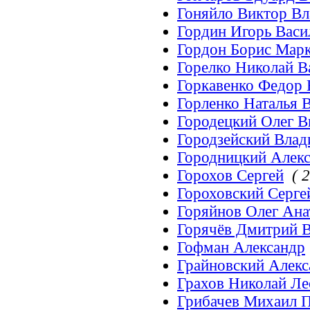
Гоняйло Виктор В
Гордин Игорь Васи
Гордон Борис Мар
Горелко Николай В
Горкавенко Федор
Горленко Наталья 
Городецкий Олег В
Городзейский Вла
Городницкий Алек
Горохов Сергей
( 2
Гороховский Серге
Горяйнов Олег Ан
Горячёв Дмитрий 
Гофман Александр
Грайновский Алек
Грахов Николай Л
Грибачев Михаил 