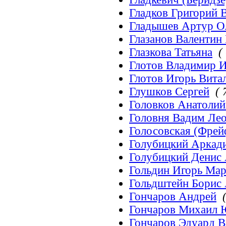
Гладков Григорий 
Гладышев Артур О
Глазанов Валентин
Глазкова Татьяна
(
Глотов Владимир 
Глотов Игорь Вита
Глушков Сергей
( 
Головков Анатоли
Головня Вадим Ле
Голосовская (Фрей
Голубицкий Аркад
Голубицкий Денис
Гольдин Игорь Ма
Гольдштейн Борис
Гончаров Андрей
Гончаров Михаил 
Гончаров Эдуард В