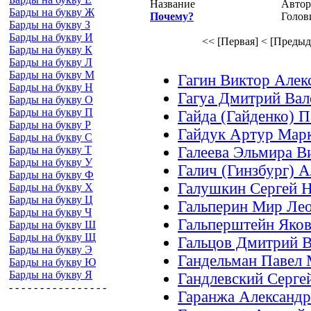
Название
Автор
Барды на букву Ж
Почему?
Голов
Барды на букву З
Барды на букву И
<< [Первая]
< [Предыд
Барды на букву К
Барды на букву Л
Барды на букву М
Гагин Виктор Алек
Барды на букву Н
Гагуа Дмитрий Вал
Барды на букву О
Барды на букву П
Гайда (Гайденко) 
Барды на букву Р
Гайдук Артур Мар
Барды на букву С
Барды на букву Т
Галеева Эльмира В
Барды на букву У
Галич (Гинзбург) 
Барды на букву Ф
Галушкин Сергей 
Барды на букву Х
Барды на букву Ц
Гальперин Мир Ле
Барды на букву Ч
Гальперштейн Яко
Барды на букву Ш
Барды на букву Щ
Гальцов Дмитрий 
Барды на букву Э
Гандельман Павел 
Барды на букву Ю
Барды на букву Я
Гандлевский Серге
- - - - - - - - - - - - - - - -
Гаранжа Александр