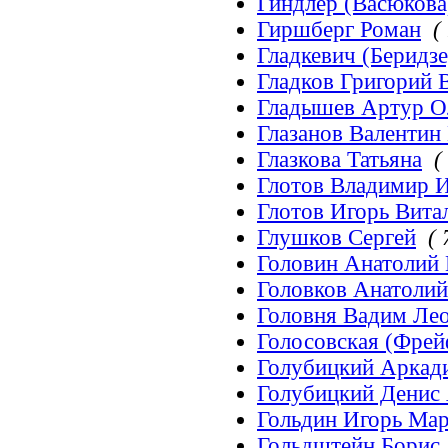
Гиндлер (Васюкова
Гиршберг Роман
(
Гладкевич (Беридз
Гладков Григорий 
Гладышев Артур О
Глазанов Валентин
Глазкова Татьяна
(
Глотов Владимир 
Глотов Игорь Вита
Глушков Сергей
( 
Головин Анатолий
Головков Анатоли
Головня Вадим Ле
Голосовская (Фрей
Голубицкий Аркад
Голубицкий Денис
Гольдин Игорь Ма
Гольдштейн Борис