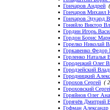
Гончаров Андрей
Гончаров Михаил 
Гончаров Эдуард В
Гоняйло Виктор В
Гордин Игорь Васи
Гордон Борис Мар
Горелко Николай В
Горкавенко Федор
Горленко Наталья 
Городецкий Олег 
Городзейский Вла
Городницкий Алек
Горохов Сергей
( 2
Гороховский Серге
Горяйнов Олег Ан
Горячёв Дмитрий 
Гофман Александр