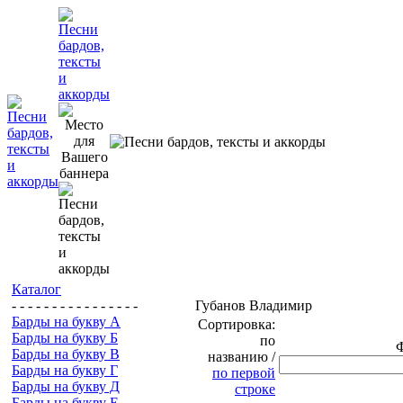
Каталог
- - - - - - - - - - - - - - - -
Губанов Владимир
Барды на букву А
Сортировка:
Барды на букву Б
по
Барды на букву В
названию /
Барды на букву Г
по первой
Барды на букву Д
строке
Барды на букву Е