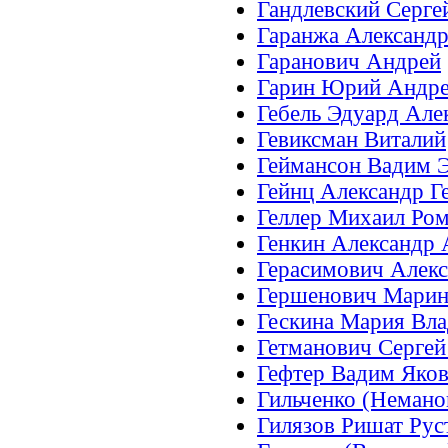
Гандлевский Серге
Гаранжа Александ
Гаранович Андрей
Гарин Юрий Андр
Гебель Эдуард Ал
Гевиксман Виталий
Геймансон Вадим 
Гейнц Александр Г
Геллер Михаил Ро
Генкин Александр
Герасимович Алекс
Гершенович Марин
Гескина Мария Вл
Гетманович Серге
Гефтер Вадим Яко
Гильченко (Немано
Гилязов Ришат Ру