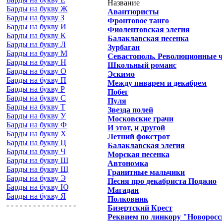
Название
Барды на букву Ж
Авантюристы
Барды на букву З
Фронтовое танго
Барды на букву И
Фиолентовская элегия
Барды на букву К
Балаклавская песенка
Барды на букву Л
Зурбаган
Барды на букву М
Севастополь. Революционные 
Барды на букву Н
Школьный романс
Барды на букву О
Эскимо
Барды на букву П
Между январем и декабрем
Барды на букву Р
Побег
Барды на букву С
Пуля
Барды на букву Т
Звезда полей
Барды на букву У
Московские грачи
Барды на букву Ф
И этот, и другой
Барды на букву Х
Летний фокстрот
Барды на букву Ц
Балаклавская элегия
Барды на букву Ч
Морская песенка
Барды на букву Ш
Автономка
Барды на букву Щ
Гранитные мальчики
Барды на букву Э
Песня про декабриста Поджио
Барды на букву Ю
Магадан
Барды на букву Я
Полковник
- - - - - - - - - - - - - - - -
Бизертский Крест
Реквием по линкору "Новоросс