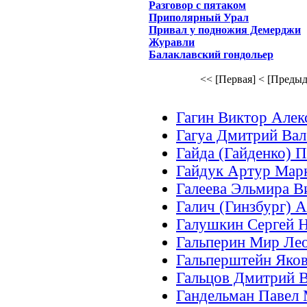
Разговор с пятаком
Приполярный Урал
Привал у подножия Демерджи
Журавли
Балаклавский гондольер
<< [Первая]
< [Предыд
Гагин Виктор Алек
Гагуа Дмитрий Вал
Гайда (Гайденко) 
Гайдук Артур Мар
Галеева Эльмира В
Галич (Гинзбург) 
Галушкин Сергей 
Гальперин Мир Ле
Гальперштейн Яко
Гальцов Дмитрий 
Гандельман Павел