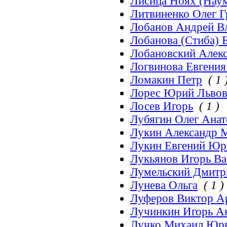
Лисица Ноях (Нау
Литвиненко Олег Г
Лобанов Андрей В
Лобанова (Стиба) 
Лобановский Алек
Логвинова Евгения
Ломакин Петр
( 1 
Лорес Юрий Льво
Лосев Игорь
( 1 )
Лубягин Олег Анат
Лукин Александр 
Лукин Евгений Ю
Лукьянов Игорь Ва
Лумельский Дмитр
Лунева Ольга
( 1 )
Луферов Виктор А
Лучинкин Игорь А
Лучко Михаил Юр