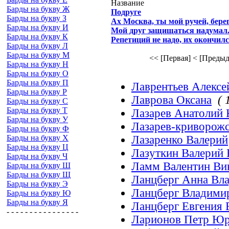
Название
Барды на букву Ж
Подруге
Барды на букву З
Ах Москва, ты мой ручей, берег
Барды на букву И
Мой друг защищаться надумал.
Барды на букву К
Репетиций не надо, их окончился
Барды на букву Л
Барды на букву М
<< [Первая]
< [Предыд
Барды на букву Н
Барды на букву О
Барды на букву П
Лаврентьев Алекс
Барды на букву Р
Лаврова Оксана
( 
Барды на букву С
Барды на букву Т
Лазарев Анатолий 
Барды на букву У
Лазарев-криворож
Барды на букву Ф
Барды на букву Х
Лазаренко Валерий
Барды на букву Ц
Лазуткин Валерий 
Барды на букву Ч
Ламм Валентин Ви
Барды на букву Ш
Барды на букву Щ
Ланцберг Анна Вл
Барды на букву Э
Ланцберг Владими
Барды на букву Ю
Барды на букву Я
Ланцберг Евгения
- - - - - - - - - - - - - - - -
Ларионов Петр Ю