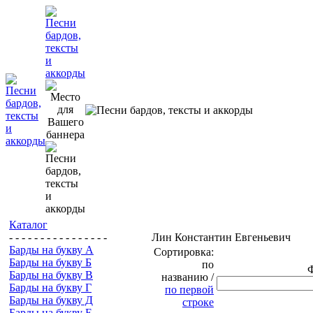
Каталог
- - - - - - - - - - - - - - - -
Лин Константин Евгеньевич
Барды на букву А
Сортировка:
Барды на букву Б
по
Барды на букву В
названию /
Барды на букву Г
по первой
Барды на букву Д
строке
Барды на букву Е