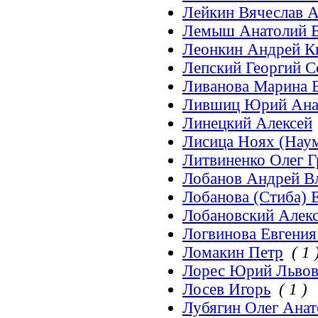
Лейкин Вячеслав 
Лемыш Анатолий 
Леонкин Андрей К
Лепский Георгий 
Ливанова Марина 
Лившиц Юрий Ана
Линецкий Алексей
Лисица Ноях (Нау
Литвиненко Олег Г
Лобанов Андрей В
Лобанова (Стиба) 
Лобановский Алек
Логвинова Евгения
Ломакин Петр
( 1 
Лорес Юрий Льво
Лосев Игорь
( 1 )
Лубягин Олег Анат