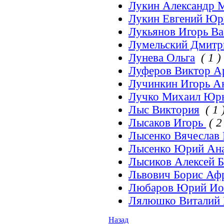
Лукин Александр 
Лукин Евгений Ю
Лукьянов Игорь Ва
Лумельский Дмитр
Лунева Ольга
( 1 )
Луферов Виктор А
Лучинкин Игорь А
Лучко Михаил Юр
Лыс Виктория
( 1 
Лысаков Игорь
( 2
Лысенко Вячеслав
Лысенко Юрий Ан
Лысиков Алексей 
Львович Борис Аф
Любаров Юрий И
Лялюшко Виталий 
Назад