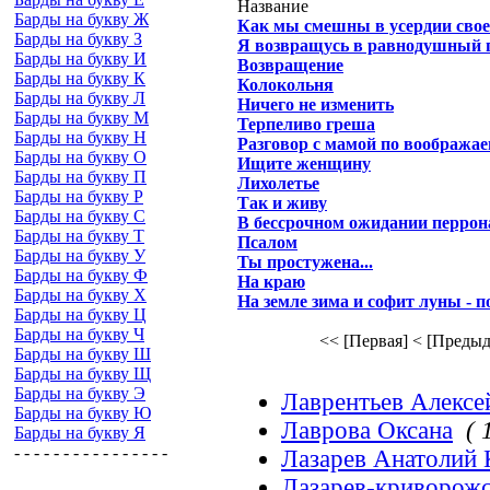
Название
Барды на букву Ж
Как мы смешны в усердии своем
Барды на букву З
Я возвращусь в равнодушный п
Барды на букву И
Возвращение
Барды на букву К
Колокольня
Барды на букву Л
Ничего не изменить
Барды на букву М
Терпеливо греша
Барды на букву Н
Разговор с мамой по вообража
Барды на букву О
Ищите женщину
Барды на букву П
Лихолетье
Барды на букву Р
Так и живу
Барды на букву С
В бессрочном ожидании перрон
Барды на букву Т
Псалом
Барды на букву У
Ты простужена...
Барды на букву Ф
На краю
Барды на букву Х
На земле зима и софит луны - по
Барды на букву Ц
Барды на букву Ч
<< [Первая]
< [Предыд
Барды на букву Ш
Барды на букву Щ
Барды на букву Э
Лаврентьев Алекс
Барды на букву Ю
Лаврова Оксана
( 
Барды на букву Я
- - - - - - - - - - - - - - - -
Лазарев Анатолий 
Лазарев-криворож