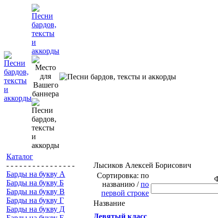
Каталог
- - - - - - - - - - - - - - - -
Лысиков Алексей Борисович
Барды на букву А
Сортировка: по
Барды на букву Б
названию /
по
Барды на букву В
первой строке
Барды на букву Г
Название
Барды на букву Д
Девятый класс
Барды на букву Е