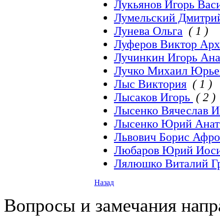
Лукьянов Игорь Вас
Лумельский Дмитри
Лунева Ольга
( 1 )
Луферов Виктор Ар
Лучинкин Игорь Ана
Лучко Михаил Юрье
Лыс Виктория
( 1 )
Лысаков Игорь
( 2 )
Лысенко Вячеслав И
Лысенко Юрий Анат
Львович Борис Афр
Любаров Юрий Иос
Лялюшко Виталий Г
Назад
Вопросы и замечания напра