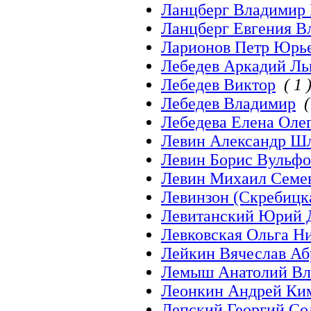
Ланцберг Владимир
Ланцберг Евгения 
Ларионов Петр Юрь
Лебедев Аркадий Ль
Лебедев Виктор
( 1 
Лебедев Владимир
(
Лебедева Елена Оле
Левин Александр Ш
Левин Борис Вульфо
Левин Михаил Семе
Левинзон (Скребицк
Левитанский Юрий 
Левковская Ольга Н
Лейкин Вячеслав Аб
Лемыш Анатолий Вл
Леонкин Андрей Ки
Лепский Георгий Со