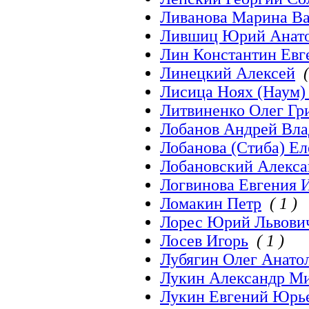
Ливанова Марина В
Лившиц Юрий Анато
Лин Константин Евг
Линецкий Алексей
(
Лисица Ноях (Наум)
Литвиненко Олег Гр
Лобанов Андрей Вл
Лобанова (Стиба) Е
Лобановский Алекса
Логвинова Евгения 
Ломакин Петр
( 1 )
Лорес Юрий Львови
Лосев Игорь
( 1 )
Лубягин Олег Анато
Лукин Александр М
Лукин Евгений Юрь