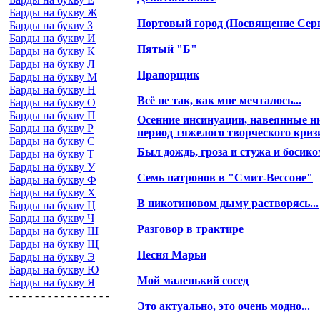
Барды на букву Ж
Портовый город (Посвящение Сер
Барды на букву З
Барды на букву И
Пятый "Б"
Барды на букву К
Барды на букву Л
Прапорщик
Барды на букву М
Барды на букву Н
Всё не так, как мне мечталось...
Барды на букву О
Барды на букву П
Осенние инсинуации, навеянные н
Барды на букву Р
период тяжелого творческого криз
Барды на букву С
Был дождь, гроза и стужа и босико
Барды на букву Т
Барды на букву У
Семь патронов в "Смит-Вессоне"
Барды на букву Ф
Барды на букву Х
В никотиновом дыму растворясь...
Барды на букву Ц
Барды на букву Ч
Разговор в трактире
Барды на букву Ш
Барды на букву Щ
Песня Марьи
Барды на букву Э
Барды на букву Ю
Мой маленький сосед
Барды на букву Я
- - - - - - - - - - - - - - - -
Это актуально, это очень модно...