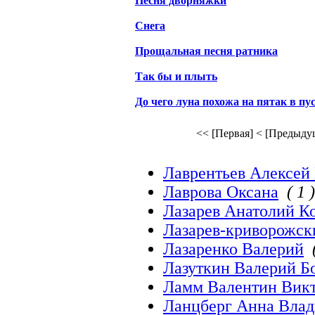
Песня дворняжки
Снега
Прощальная песня ратника
Так бы и плыть
До чего луна похожа на пятак в пу
<< [Первая]
< [Предыду
Лаврентьев Алексей
Лаврова Оксана
( 1 )
Лазарев Анатолий К
Лазарев-криворожск
Лазаренко Валерий
Лазуткин Валерий Б
Ламм Валентин Вик
Ланцберг Анна Вла