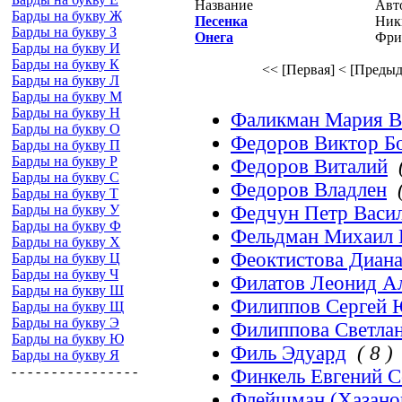
Название
Авт
Барды на букву Ж
Песенка
Ник
Барды на букву З
Онега
Фри
Барды на букву И
Барды на букву К
<< [Первая]
< [Предыд
Барды на букву Л
Барды на букву М
Барды на букву Н
Фаликман Мария В
Барды на букву О
Федоров Виктор Б
Барды на букву П
Барды на букву Р
Федоров Виталий
Барды на букву С
Федоров Владлен
Барды на букву Т
Барды на букву У
Федчун Петр Васи
Барды на букву Ф
Фельдман Михаил 
Барды на букву Х
Феоктистова Диан
Барды на букву Ц
Барды на букву Ч
Филатов Леонид А
Барды на букву Ш
Филиппов Сергей 
Барды на букву Щ
Барды на букву Э
Филиппова Светла
Барды на букву Ю
Филь Эдуард
( 8 )
Барды на букву Я
- - - - - - - - - - - - - - - -
Финкель Евгений 
Флейшман (Хазанов