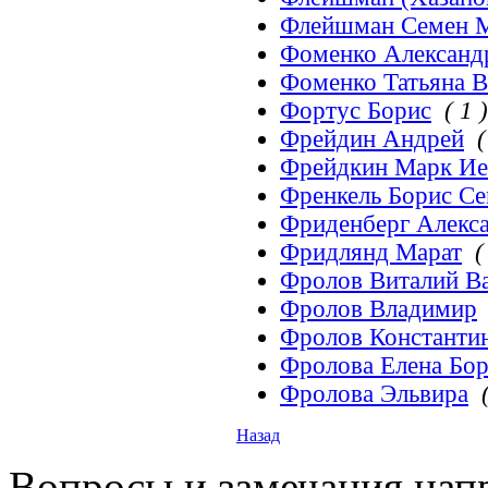
Флейшман Семен 
Фоменко Александ
Фоменко Татьяна В
Фортус Борис
( 1 )
Фрейдин Андрей
(
Фрейдкин Марк Ие
Френкель Борис С
Фриденберг Алекс
Фридлянд Марат
(
Фролов Виталий В
Фролов Владимир
Фролов Константи
Фролова Елена Бо
Фролова Эльвира
Назад
Вопросы и замечания напр