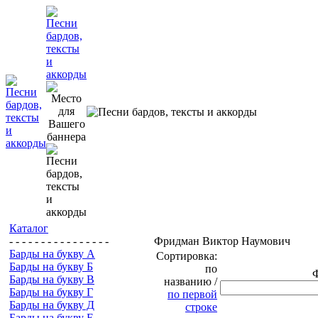
Каталог
- - - - - - - - - - - - - - - -
Фридман Виктор Наумович
Барды на букву А
Сортировка:
Барды на букву Б
по
Барды на букву В
названию /
Барды на букву Г
по первой
Барды на букву Д
строке
Барды на букву Е