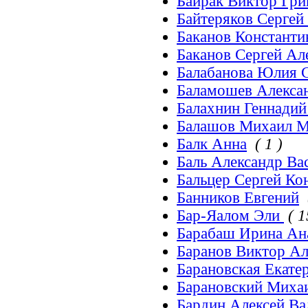
Байрак Виктор Гри
Байтеряков Серге
Баканов Константи
Баканов Сергей Ал
Балабанова Юлия С
Баламошев Алекса
Балахнин Геннадий
Балашов Михаил М
Балк Анна
( 1 )
Баль Александр Ва
Бальцер Сергей Ко
Банников Евгений
Бар-Яалом Эли
( 1
Барабаш Ирина Ан
Баранов Виктор Ал
Барановская Екате
Барановский Миха
Бардин Алексей Ва