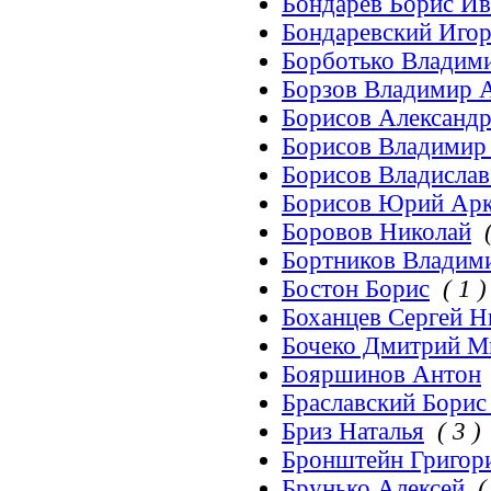
Бондарев Борис И
Бондаревский Игор
Борботько Владим
Борзов Владимир 
Борисов Александ
Борисов Владимир
Борисов Владисла
Борисов Юрий Арк
Боровов Николай
Бортников Владим
Бостон Борис
( 1 )
Боханцев Сергей 
Бочеко Дмитрий М
Бояршинов Антон
Браславский Борис
Бриз Наталья
( 3 )
Бронштейн Григор
Брунько Алексей
(