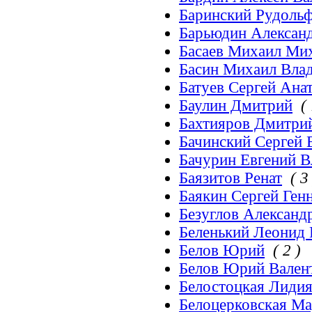
Баринский Рудоль
Барьюдин Алексан
Басаев Михаил Ми
Басин Михаил Вла
Батуев Сергей Ана
Баулин Дмитрий
( 
Бахтияров Дмитр
Бачинский Сергей
Бачурин Евгений 
Баязитов Ренат
( 3
Баякин Сергей Ген
Безуглов Александ
Беленький Леонид
Белов Юрий
( 2 )
Белов Юрий Вален
Белостоцкая Лиди
Белоцерковская Ма