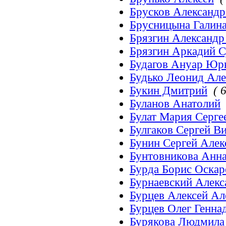
Брусков Александр
Брусницына Галин
Брязгин Александр
Брязгин Аркадий С
Будагов Ануар Юр
Будько Леонид Але
Букин Дмитрий
( 6
Буланов Анатолий
Булат Мария Серге
Булгаков Сергей В
Бунин Сергей Алек
Бунтовникова Анн
Бурда Борис Оска
Бурнаевский Алек
Бурцев Алексей Ал
Бурцев Олег Генна
Бурякова Людмила