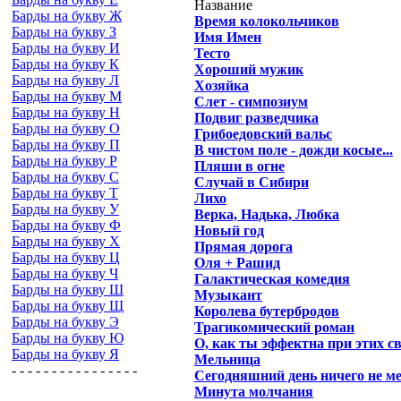
Название
Барды на букву Ж
Время колокольчиков
Барды на букву З
Имя Имен
Барды на букву И
Тесто
Барды на букву К
Хороший мужик
Барды на букву Л
Хозяйка
Барды на букву М
Слет - симпозиум
Барды на букву Н
Подвиг разведчика
Барды на букву О
Грибоедовский вальс
Барды на букву П
В чистом поле - дожди косые...
Барды на букву Р
Пляши в огне
Барды на букву С
Случай в Сибири
Барды на букву Т
Лихо
Барды на букву У
Верка, Надька, Любка
Барды на букву Ф
Новый год
Барды на букву Х
Прямая дорога
Барды на букву Ц
Оля + Рашид
Барды на букву Ч
Галактическая комедия
Барды на букву Ш
Музыкант
Барды на букву Щ
Королева бутербродов
Барды на букву Э
Трагикомический роман
Барды на букву Ю
О, как ты эффектна при этих св
Барды на букву Я
Мельница
- - - - - - - - - - - - - - - -
Сегодняшний день ничего не мен
Минута молчания