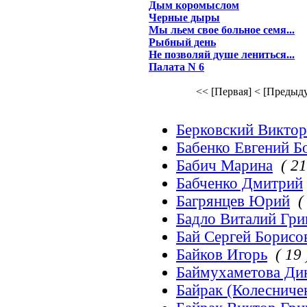
Дым коромыслом
Черные дыры
Мы льем свое больное семя...
Рыбный день
Не позволяй душе лениться...
Палата N 6
<< [Первая]
< [Предыд
Берковский Виктор
Бабенко Евгений Б
Бабич Марина
( 21
Бабченко Дмитрий
Багрянцев Юрий
(
Бадло Виталий Гри
Бай Сергей Борисо
Байков Игорь
( 19 
Баймухаметова Дин
Байрак (Колесниче