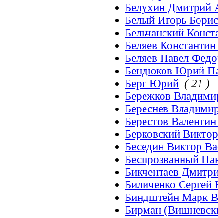
Белухин Дмитрий 
Белый Игорь Бори
Бельчанский Конст
Беляев Константин
Беляев Павел Фед
Бендюков Юрий П
Берг Юрий
( 21 )
Бережков Владими
Береснев Владими
Берестов Валенти
Берковский Викто
Беседин Виктор Ва
Беспрозванный Па
Бикчентаев Дмитр
Биличенко Сергей
Биндштейн Марк В
Бирман (Вишневск