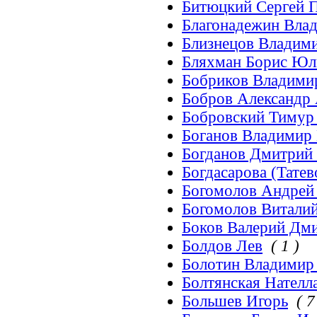
Битюцкий Сергей 
Благонадежин Влад
Близнецов Владим
Бляхман Борис Юл
Бобриков Владими
Бобров Александр
Бобровский Тимур
Боганов Владимир
Богданов Дмитрий
Богдасарова (Татев
Богомолов Андрей
Богомолов Витали
Боков Валерий Дм
Болдов Лев
( 1 )
Болотин Владимир
Болтянская Нателл
Большев Игорь
( 7