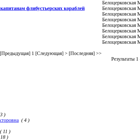
Белоцерковская 
 капитанам флибустьерских кораблей
Белоцерковская 
Белоцерковская 
Белоцерковская 
Белоцерковская 
Белоцерковская 
Белоцерковская 
Белоцерковская 
 [Предыдущая]
1
[Следующая] >
[Последняя] >>
Результаты 1 
3 )
кторовна
( 4 )
( 11 )
 18 )