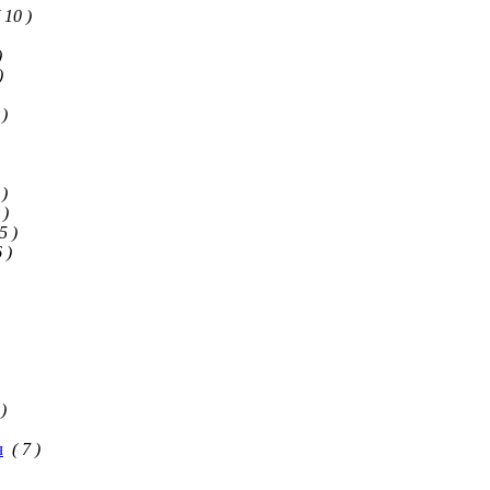
( 10 )
)
)
 )
 )
 )
5 )
 )
 )
ч
( 7 )