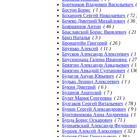
Бортников Владимир Васильевич
Бостон Борис
( 1 )
Боханцев Сергей Николаевич
( 72 
Бочеко Дмитрий Михайлович
( 36 
Бояршинов Антон
( 46 )
Браславский Борис Яковлевич
( 21
Бриз Наталья
( 3 )
Бронштейн Григорий
( 26 )
Брунько Алексей
( 11 )
Брусков Александр Алексеевич
( 1
Брусницына Галина Ивановна
( 27
Брязгин Александр Аркадьевич
( 1
Брязгин Аркадий Султанович
( 136
Будагов Ануар Юрьевич
( 2 )
Будько Леонид Алексеевич
( 1 )
Букин Дмитрий
( 6 )
Буланов Анатолий
( 7 )
Булат Мария Сергеевна
( 21 )
Булгаков Сергей Витальевич
( 78 )
Бунин Сергей Александрович
( 9 )
Бунтовникова Анна Андреевна
( 1
Бурда Борис Оскарович
( 71 )
Бурнаевский Александр Федорови
Бурцев Алексей Алексеевич
( 32 )
Бурцев Олег Геннадьевич
( 38 )