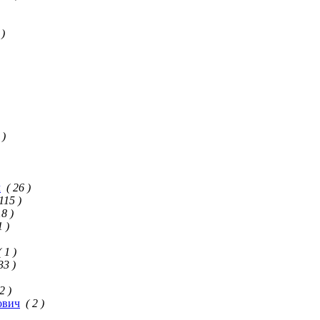
 )
 )
ч
( 26 )
 115 )
18 )
1 )
( 1 )
33 )
 2 )
ович
( 2 )