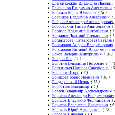
Благонадежин Владислав Львович
Близнецов Владимир Алексеевич
Бляхман Борис Юльевич
( 18 )
Бобриков Владимир Алексеевич
( 
Бобров Александр Александрович
Бобровский Тимур Анатольевич
( 
Боганов Владимир Николаевич
( 1
Богданов Дмитрий Степанович
( 1
Богдасарова (Татевосова) Светлана
Богомолов Андрей Владимирович
Богомолов Виталий Владимирович
Боков Валерий Дмитриевич
( 18 )
Болдов Лев
( 1 )
Болотин Владимир Петрович
( 44 )
Болтянская Нателла Савельевна
( 5
Большев Игорь
( 7 )
Бондарев Борис Иванович
( 18 )
Бондаревский Игорь
( 13 )
Борботько Владимир
( 4 )
Борзов Владимир Александрович
Борисов Александр Владимирович
Борисов Владимир Филиппович
( 
Борисов Владислав Иосифович
( 5
Борисов Юрий Аркадьевич
( 12 )
Боровов Николай
( 1 )