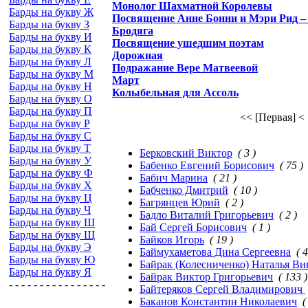
Монолог Шахматной Королевы
Барды на букву Ж
Посвящение Анне Бонни и Мэри Рид –
Барды на букву З
Бродяга
Барды на букву И
Посвящение ушедшим поэтам
Барды на букву К
Дорожная
Барды на букву Л
Подражание Вере Матвеевой
Барды на букву М
Март
Барды на букву Н
Колыбельная для Ассоль
Барды на букву О
Барды на букву П
<< [Первая]
<
Барды на букву Р
Барды на букву С
Барды на букву Т
Берковский Виктор
( 3 )
Барды на букву У
Бабенко Евгений Борисович
( 75 )
Барды на букву Ф
Бабич Марина
( 21 )
Барды на букву Х
Бабченко Дмитрий
( 10 )
Барды на букву Ц
Багрянцев Юрий
( 2 )
Барды на букву Ч
Бадло Виталий Григорьевич
( 2 )
Барды на букву Ш
Бай Сергей Борисович
( 1 )
Барды на букву Щ
Байков Игорь
( 19 )
Барды на букву Э
Баймухаметова Дина Сергеевна
( 4
Барды на букву Ю
Байрак (Колесниченко) Наталья Ви
Барды на букву Я
Байрак Виктор Григорьевич
( 133 )
- - - - - - - - - - - - - - - -
Байтеряков Сергей Владимирович
Баканов Константин Николаевич
(