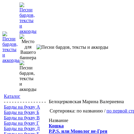
Каталог
- - - - - - - - - - - - - - - -
Белоцерковская Марина Валериевна
Барды на букву А
Сортировка: по названию /
по первой ст
Барды на букву Б
Барды на букву В
Название
Барды на букву Г
Кошка
Барды на букву Д
Р.P.S. или Монолог не-Грея
Барды на букву Е