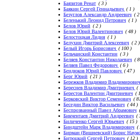
Баязитов Ренат
( 3 )
Баякин Сергей Геннадьевич
( 1 )
Безуглов Александр Андреевич
( 2
Беленький Леонид Петрович
( 1 )
Белов Юрий
( 2 )
Белов Юрий Валентинович
( 48 )
Белостоцкая Лидия
( 1 )
Белухин Дмитрий Алексеевич
( 2 )
Белый Игорь Борисович
( 100 )
Бельчанский Константин
( 3 )
Беляев Константин Николаевич
( 8
Беляев Павел Федорович
( 6 )
Бендюков Юрий Павлович
( 47 )
Берг Юрий
( 21 )
Бережков Владимир Владимирови
Береснев Владимир Дмитриевич
(
Берестов Валентин Дмитриевич
( 
Берковский Виктор Семенович
( 8
Беседин Виктор Васильевич
( 44 )
Беспрозванный Павел Абрамович
Бикчентаев Дмитрий Андреевич
( 
Биличенко Сергей Юрьевич
( 15 )
Биндштейн Марк Владимирович
(
Бирман (Вишневский) Борис Наум
Битюцкий Сергей Петрович
( 12 )