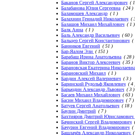
Баканов Сергей Александрович
( 1
Балабанова Юлия Сергеевна
( 24 )
Баламошев Александр
( 1 )
Балахнин Геннадий Николаевич
( 
Балашов Михаил Михайлович
( 1 )
Балк Анна
( 1 )
Баль Александр Васильевич
( 60 )
Бальцер Сергей Константинович
(
Банников Евгений
( 51 )
Бар-Яалом Эли
( 151 )
Барабаш Ирина Анатольевна
( 28 )
Баранов Виктор Алексеевич
( 35 )
Барановская Екатерина Николаевн
Барановский Михаил
( 1 )
Бардин Алексей Валериевич
( 3 )
Баринский Рудольф Яковлевич
( 4 
Барьюдин Александр Львович
( 3 )
Басаев Михаил Михайлович
( 63 )
Басин Михаил Владимирович
( 7 )
Батуев Сергей Анатольевич
( 18 )
Баулин Дмитрий
( 7 )
Бахтияров Дмитрий Юрисламович
Бачинский Сергей Владимирович
Бачурин Евгений Владимирович
(
Башлачёв Александр Николаевич
(