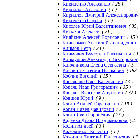
Кириленко Александр
( 28 )
Кириллов Анатолий
( 1 )
Кириллов Дмитрий Александрови
Кириченко Сергей
( 1 )
Киселев Юрий Валентинович
( 35 
Кискачи Алексей
( 21 )
Кияйкин Алексей Борисович
( 15 )
Клигерман Анатолий Леонидович
Климов Петр
( 28 )
Климович Вячеслав Евгеньевич
( 
Климушин Александр Викторови
Ключникова Елена Сергеевна
( 5 )
Клячкин Евгений Исаакович
( 183 
Коблик Евгений
( 15 )
Коваленко Олег Валериевич
( 4 )
Коваль Иван Григорьевич
( 35 )
Ковалёв Вячеслав Анукович
( 32 )
Ковшов Юрий
( 9 )
Коган Андрей Горациевич
( 19 )
Коган Павел Давидович
( 2 )
Коган Яков Гарриевич
( 25 )
Коденко Диана Владимировна
( 27
Кодин Андрей
( 3 )
Кожевников Евгений
( 1 )
Кожинов Дмитрий Григорьевич
( 