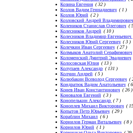
Козина Евгения
( 32 )
Козлов Вадим Геннадиевич
( 1 )
Козлов Юрий
( 2 )
Козловский Андрей Владимирович
Колеников Станислав Олегович
( 
Колесников Андрей
( 10 )
Колесников Владимир Евгеньевич
Колесников Юрий Сергеевич
( 3 )
Колечкин Иван Сергеевич
( 27 )
Колмыков Анатолий Серафимович
Коломенский Дмитрий Эвадиевич
Колосовская Юлия
( 13 )
Колупаев Александр
( 131 )
Колчин Андрей
( 5 )
Колюбакин Всеволод Сергеевич
( 
Кондратюк Вадим Анатольевич
( 6
Конев Иван Константинович
( 26 )
Коновалов Евгений
( 3 )
Конопелькин Александр
( 7 )
Коноплев Михаил Викторович
( 15
Копытов Петр Юрьевич
( 29 )
Кораблин Михаил
( 6 )
Корнилов Герман Витальевич
( 8 )
Корнилов Юрий
( 1 )
Корницкая Ольга Викторовна
( 29 