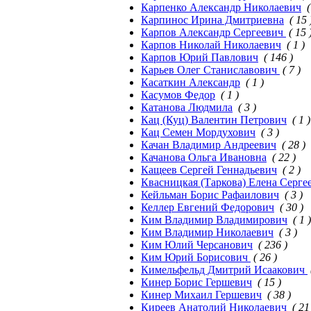
Карпенко Александр Николаевич
(
Карпинос Ирина Дмитриевна
( 15 
Карпов Александр Сергеевич
( 15 
Карпов Николай Николаевич
( 1 )
Карпов Юрий Павлович
( 146 )
Карьев Олег Станиславович
( 7 )
Касаткин Александр
( 1 )
Касумов Федор
( 1 )
Катанова Людмила
( 3 )
Кац (Куц) Валентин Петрович
( 1 )
Кац Семен Мордухович
( 3 )
Качан Владимир Андреевич
( 28 )
Качанова Ольга Ивановна
( 22 )
Кащеев Сергей Геннадьевич
( 2 )
Квасницкая (Таркова) Елена Серге
Кейльман Борис Рафаилович
( 3 )
Келлер Евгений Федорович
( 30 )
Ким Владимир Владимирович
( 1 )
Ким Владимир Николаевич
( 3 )
Ким Юлий Черсанович
( 236 )
Ким Юрий Борисович
( 26 )
Кимельфельд Дмитрий Исаакович
Кинер Борис Гершевич
( 15 )
Кинер Михаил Гершевич
( 38 )
Киреев Анатолий Николаевич
( 21