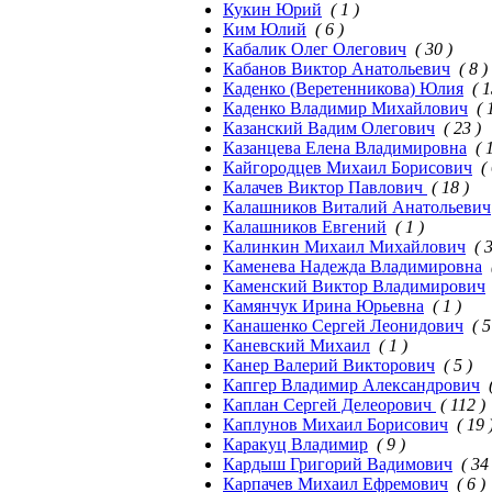
Кукин Юрий
( 1 )
Ким Юлий
( 6 )
Кабалик Олег Олегович
( 30 )
Кабанов Виктор Анатольевич
( 8 )
Каденко (Веретенникова) Юлия
( 1
Каденко Владимир Михайлович
( 
Казанский Вадим Олегович
( 23 )
Казанцева Елена Владимировна
( 
Кайгородцев Михаил Борисович
(
Калачев Виктор Павлович
( 18 )
Калашников Виталий Анатольевич
Калашников Евгений
( 1 )
Калинкин Михаил Михайлович
( 
Каменева Надежда Владимировна
Каменский Виктор Владимирович
Камянчук Ирина Юрьевна
( 1 )
Канашенко Сергей Леонидович
( 5
Каневский Михаил
( 1 )
Канер Валерий Викторович
( 5 )
Капгер Владимир Александрович
Каплан Сергей Делеорович
( 112 )
Каплунов Михаил Борисович
( 19 
Каракуц Владимир
( 9 )
Кардыш Григорий Вадимович
( 34
Карпачев Михаил Ефремович
( 6 )