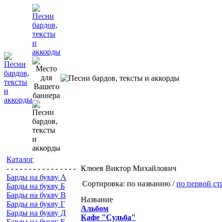
Каталог
- - - - - - - - - - - - - - - -
Клюев Виктор Михайлович
Барды на букву А
Сортировка: по названию /
по первой ст
Барды на букву Б
Барды на букву В
Название
Барды на букву Г
Альбом
Барды на букву Д
Кафе "Судьба"
Барды на букву Е