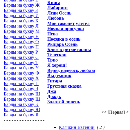
Книга
Барды на букву Ж
Лабиринт
Барды на букву З
Леди Осень
Барды на букву И
Любовь
Барды на букву К
Мой самолёт улетел
Барды на букву Л
Ночная прогулка
Барды на букву М
Пена
Барды на букву Н
Поездка в осень
Барды на букву О
Рыцарь Осень
Барды на букву П
Блюз в ритме волны
Барды на букву Р
Телескоп
Барды на букву С
Трио
Барды на букву Т
Я хорош!
Барды на букву У
Верю, надеюсь, люблю
Барды на букву Ф
Выдумщик
Барды на букву Х
Гитара
Барды на букву Ц
Грустная сказка
Барды на букву Ч
Джа
Барды на букву Ш
Дождь
Барды на букву Щ
Золотой ливень
Барды на букву Э
Барды на букву Ю
<< [Первая]
<
Барды на букву Я
- - - - - - - - - - - - - - - -
Клячкин Евгений
( 2 )