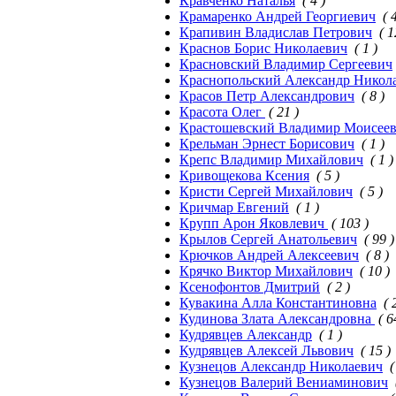
Кравченко Наталья
( 4 )
Крамаренко Андрей Георгиевич
( 
Крапивин Владислав Петрович
( 1
Краснов Борис Николаевич
( 1 )
Красновский Владимир Сергеевич
Краснопольский Александр Никол
Красов Петр Александрович
( 8 )
Красота Олег
( 21 )
Крастошевский Владимир Моисее
Крельман Эрнест Борисович
( 1 )
Крепс Владимир Михайлович
( 1 )
Кривощекова Ксения
( 5 )
Кристи Сергей Михайлович
( 5 )
Кричмар Евгений
( 1 )
Крупп Арон Яковлевич
( 103 )
Крылов Сергей Анатольевич
( 99 )
Крючков Андрей Алексеевич
( 8 )
Крячко Виктор Михайлович
( 10 )
Ксенофонтов Дмитрий
( 2 )
Кувакина Алла Константиновна
( 
Кудинова Злата Александровна
( 6
Кудрявцев Александр
( 1 )
Кудрявцев Алексей Львович
( 15 )
Кузнецов Александр Николаевич
(
Кузнецов Валерий Вениаминович