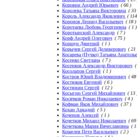
Коровин Андрей Юрьевич
( 66 )
Королева Татьяна Викторовна
( 33
Король Александр Яковлевич
( 114
Коронов Леонид Васильевич
( 18 )
Коротаева Любовь Георгиевна
( 1 )
Коротынский Александр
( 7 )
Корф Андрей Олегович
( 75 )
Коршун Дмитрий
( 1 )
Корычев Сергей Деливерович
( 21 
Косарева (Пучко) Татьяна Анатоль
Косенко Светлана
( 7 )
Косенков Александр Викторович
(
Косолапов Сергей
( 1 )
Костров Юрий Владимирович
( 48
Костюков Евгений
( 6 )
Костюхин Сергей
( 12 )
Косыгин Сергей Михайлович
( 13 
Косячков Роман Николаевич
( 4 )
Кофман Яков Михайлович
( 37 )
Кохан Аркадий
( 5 )
Коченов Алексей
( 1 )
Кочетков Михаил Николаевич
( 69
Кочеткова Мария Вячеславовна
( 1
Кошелев Петр Васильевич
( 2 )