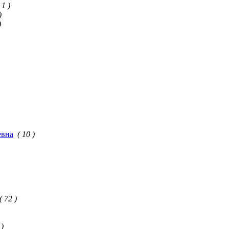
 1 )
)
)
евна
( 10 )
( 72 )
 )