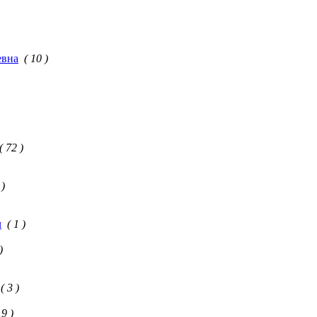
евна
( 10 )
( 72 )
 )
ч
( 1 )
)
( 3 )
19 )