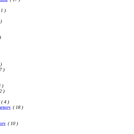
 1 )
 )
)
 )
7 )
4 )
2 )
( 4 )
аевич
( 18 )
вич
( 10 )