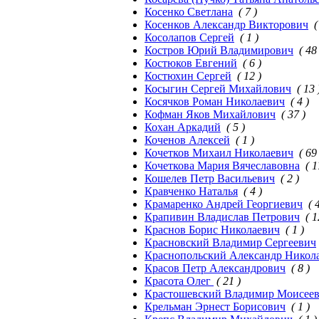
Косенко Светлана
( 7 )
Косенков Александр Викторович
(
Косолапов Сергей
( 1 )
Костров Юрий Владимирович
( 48
Костюков Евгений
( 6 )
Костюхин Сергей
( 12 )
Косыгин Сергей Михайлович
( 13 
Косячков Роман Николаевич
( 4 )
Кофман Яков Михайлович
( 37 )
Кохан Аркадий
( 5 )
Коченов Алексей
( 1 )
Кочетков Михаил Николаевич
( 69
Кочеткова Мария Вячеславовна
( 1
Кошелев Петр Васильевич
( 2 )
Кравченко Наталья
( 4 )
Крамаренко Андрей Георгиевич
( 
Крапивин Владислав Петрович
( 1
Краснов Борис Николаевич
( 1 )
Красновский Владимир Сергеевич
Краснопольский Александр Никол
Красов Петр Александрович
( 8 )
Красота Олег
( 21 )
Крастошевский Владимир Моисее
Крельман Эрнест Борисович
( 1 )