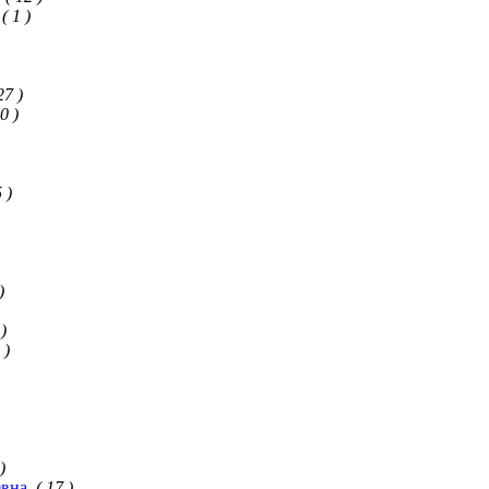
( 1 )
27 )
0 )
 )
)
 )
 )
)
евна
( 17 )