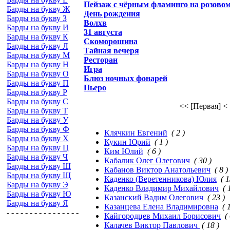
Пейзаж с чёрным фламинго на розово
Барды на букву Ж
День рождения
Барды на букву З
Волхв
Барды на букву И
31 августа
Барды на букву К
Скоморошина
Барды на букву Л
Тайная вечеря
Барды на букву М
Ресторан
Барды на букву Н
Игра
Барды на букву О
Блюз ночных фонарей
Барды на букву П
Пьеро
Барды на букву Р
Барды на букву С
<< [Первая]
<
Барды на букву Т
Барды на букву У
Барды на букву Ф
Клячкин Евгений
( 2 )
Барды на букву Х
Кукин Юрий
( 1 )
Барды на букву Ц
Ким Юлий
( 6 )
Барды на букву Ч
Кабалик Олег Олегович
( 30 )
Барды на букву Ш
Кабанов Виктор Анатольевич
( 8 )
Барды на букву Щ
Каденко (Веретенникова) Юлия
( 1
Барды на букву Э
Каденко Владимир Михайлович
( 
Барды на букву Ю
Казанский Вадим Олегович
( 23 )
Барды на букву Я
Казанцева Елена Владимировна
( 
- - - - - - - - - - - - - - - -
Кайгородцев Михаил Борисович
(
Калачев Виктор Павлович
( 18 )