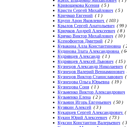
Крепс Владимир Михайлович
( 1 )
Кривощекова Ксения
( 5 )
Кристи Сергей Михайлович
( 5 )
Кричмар Евгений
( 1 )
Крупп Арон Яковлевич
( 103 )
Крылов Сергей Анатольевич
( 99 )
Крючков Андрей Алексеевич
( 8 )
Крячко Виктор Михайлович
( 10 )
Ксенофонтов Дмитрий
( 2 )
Кувакина Алла Константиновна
( 
Кудинова Злата Александровна
( 6
Кудрявцев Александр
( 1 )
Кудрявцев Алексей Львович
( 15 )
Кузнецов Александр Николаевич
(
Кузнецов Валерий Вениаминович
Кузнецов Виктор Станиславович
(
Кузнецова Ольга Юрьевна
( 19 )
Кузнецова Соня
( 1 )
Кузьменко Виктор Александрович
Кузьменко Елена
( 2 )
Кузьмин Игорь Евгеньевич
( 50 )
Кузякин Алексей
( 3 )
Кукарцев Сергей Александрович
(
Кукин Юрий Алексеевич
( 73 )
Куксин Константин Валерьевич
( 