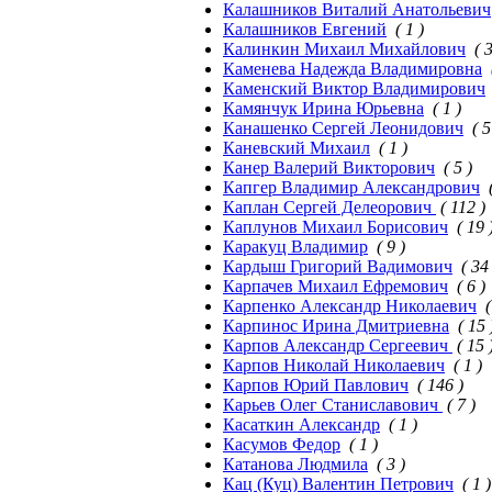
Калашников Виталий Анатольевич
Калашников Евгений
( 1 )
Калинкин Михаил Михайлович
( 
Каменева Надежда Владимировна
Каменский Виктор Владимирович
Камянчук Ирина Юрьевна
( 1 )
Канашенко Сергей Леонидович
( 5
Каневский Михаил
( 1 )
Канер Валерий Викторович
( 5 )
Капгер Владимир Александрович
Каплан Сергей Делеорович
( 112 )
Каплунов Михаил Борисович
( 19 
Каракуц Владимир
( 9 )
Кардыш Григорий Вадимович
( 34
Карпачев Михаил Ефремович
( 6 )
Карпенко Александр Николаевич
(
Карпинос Ирина Дмитриевна
( 15 
Карпов Александр Сергеевич
( 15 
Карпов Николай Николаевич
( 1 )
Карпов Юрий Павлович
( 146 )
Карьев Олег Станиславович
( 7 )
Касаткин Александр
( 1 )
Касумов Федор
( 1 )
Катанова Людмила
( 3 )
Кац (Куц) Валентин Петрович
( 1 )