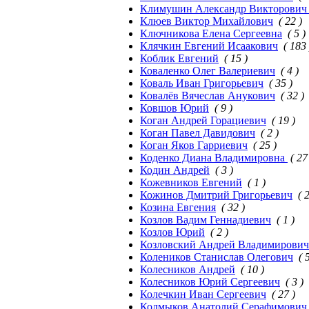
Климушин Александр Викторови
Клюев Виктор Михайлович
( 22 )
Ключникова Елена Сергеевна
( 5 )
Клячкин Евгений Исаакович
( 183 
Коблик Евгений
( 15 )
Коваленко Олег Валериевич
( 4 )
Коваль Иван Григорьевич
( 35 )
Ковалёв Вячеслав Анукович
( 32 )
Ковшов Юрий
( 9 )
Коган Андрей Горациевич
( 19 )
Коган Павел Давидович
( 2 )
Коган Яков Гарриевич
( 25 )
Коденко Диана Владимировна
( 27
Кодин Андрей
( 3 )
Кожевников Евгений
( 1 )
Кожинов Дмитрий Григорьевич
( 
Козина Евгения
( 32 )
Козлов Вадим Геннадиевич
( 1 )
Козлов Юрий
( 2 )
Козловский Андрей Владимирович
Колеников Станислав Олегович
( 
Колесников Андрей
( 10 )
Колесников Юрий Сергеевич
( 3 )
Колечкин Иван Сергеевич
( 27 )
Колмыков Анатолий Серафимович