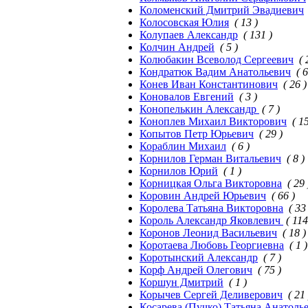
Коломенский Дмитрий Эвадиевич
Колосовская Юлия
( 13 )
Колупаев Александр
( 131 )
Колчин Андрей
( 5 )
Колюбакин Всеволод Сергеевич
( 
Кондратюк Вадим Анатольевич
( 6
Конев Иван Константинович
( 26 )
Коновалов Евгений
( 3 )
Конопелькин Александр
( 7 )
Коноплев Михаил Викторович
( 15
Копытов Петр Юрьевич
( 29 )
Кораблин Михаил
( 6 )
Корнилов Герман Витальевич
( 8 )
Корнилов Юрий
( 1 )
Корницкая Ольга Викторовна
( 29 
Коровин Андрей Юрьевич
( 66 )
Королева Татьяна Викторовна
( 33
Король Александр Яковлевич
( 114
Коронов Леонид Васильевич
( 18 )
Коротаева Любовь Георгиевна
( 1 )
Коротынский Александр
( 7 )
Корф Андрей Олегович
( 75 )
Коршун Дмитрий
( 1 )
Корычев Сергей Деливерович
( 21 
Косарева (Пучко) Татьяна Анатоль