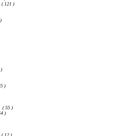
ч
( 121 )
)
 )
25 )
( 55 )
54 )
( 12 )