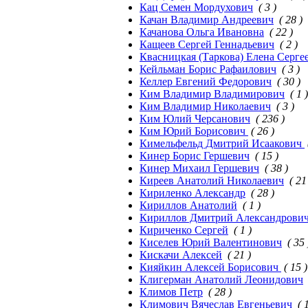
Кац Семен Мордухович
( 3 )
Качан Владимир Андреевич
( 28 )
Качанова Ольга Ивановна
( 22 )
Кащеев Сергей Геннадьевич
( 2 )
Квасницкая (Таркова) Елена Серге
Кейльман Борис Рафаилович
( 3 )
Келлер Евгений Федорович
( 30 )
Ким Владимир Владимирович
( 1 )
Ким Владимир Николаевич
( 3 )
Ким Юлий Черсанович
( 236 )
Ким Юрий Борисович
( 26 )
Кимельфельд Дмитрий Исаакович
Кинер Борис Гершевич
( 15 )
Кинер Михаил Гершевич
( 38 )
Киреев Анатолий Николаевич
( 21
Кириленко Александр
( 28 )
Кириллов Анатолий
( 1 )
Кириллов Дмитрий Александрови
Кириченко Сергей
( 1 )
Киселев Юрий Валентинович
( 35 
Кискачи Алексей
( 21 )
Кияйкин Алексей Борисович
( 15 )
Клигерман Анатолий Леонидович
Климов Петр
( 28 )
Климович Вячеслав Евгеньевич
( 