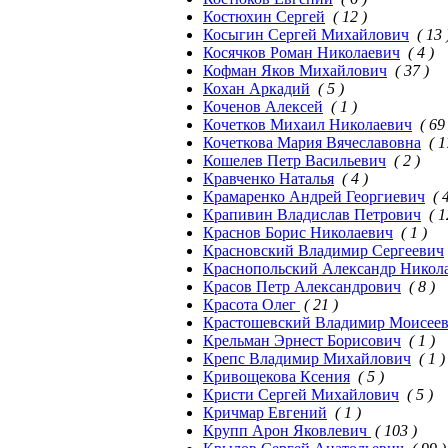
Костюхин Сергей
( 12 )
Косыгин Сергей Михайлович
( 13 
Косячков Роман Николаевич
( 4 )
Кофман Яков Михайлович
( 37 )
Кохан Аркадий
( 5 )
Коченов Алексей
( 1 )
Кочетков Михаил Николаевич
( 69
Кочеткова Мария Вячеславовна
( 1
Кошелев Петр Васильевич
( 2 )
Кравченко Наталья
( 4 )
Крамаренко Андрей Георгиевич
( 
Крапивин Владислав Петрович
( 1
Краснов Борис Николаевич
( 1 )
Красновский Владимир Сергеевич
Краснопольский Александр Никол
Красов Петр Александрович
( 8 )
Красота Олег
( 21 )
Крастошевский Владимир Моисее
Крельман Эрнест Борисович
( 1 )
Крепс Владимир Михайлович
( 1 )
Кривощекова Ксения
( 5 )
Кристи Сергей Михайлович
( 5 )
Кричмар Евгений
( 1 )
Крупп Арон Яковлевич
( 103 )