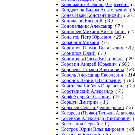
Колюбакин Всеволод Сергеевич
( 
Кондратюк Вадим Анатольевич
( 6
Конев Иван Константинович
( 26 )
Коновалов Евгений
( 3 )
Конопелькин Александр
( 7 )
Коноплев Михаил Викторович
( 15
Копытов Петр Юрьевич
( 29 )
Кораблин Михаил
( 6 )
Корнилов Герман Витальевич
( 8 )
Корнилов Юрий
( 1 )
Корницкая Ольга Викторовна
( 29 
Коровин Андрей Юрьевич
( 66 )
Королева Татьяна Викторовна
( 33
Король Александр Яковлевич
( 114
Коронов Леонид Васильевич
( 18 )
Коротаева Любовь Георгиевна
( 1 )
Коротынский Александр
( 7 )
Корф Андрей Олегович
( 75 )
Коршун Дмитрий
( 1 )
Корычев Сергей Деливерович
( 21 
Косарева (Пучко) Татьяна Анатоль
Косенков Александр Викторович
(
Косолапов Сергей
( 1 )
Костров Юрий Владимирович
( 48
Костюков Евгений
( 6 )