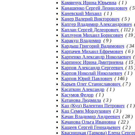
Камянчук Ирина Юрьевна
( 1 )
Канашенко Сергей Леонидович
( 5
Каневский Михаил
( 1 )
Канер Валерий Викторович
( 5 )
Капгер Владимир Александрович
Каплан Сергей Делеорович
( 112 )
Каплунов Михаил Борисович
( 19 
Каракуц Владимир
( 9 )
Кардыш Григорий Вадимович
( 34
Карпачев Михаил Ефремович
( 6 )
Карпенко Александр Николаевич
(
Карпинос Ирина Дмитриевна
( 15 
Карпов Александр Сергеевич
( 15 
Карпов Николай Николаевич
( 1 )
Карпов Юрий Павлович
( 146 )
Карьев Олег Станиславович
( 7 )
Касаткин Александр
( 1 )
Касумов Федор
( 1 )
Катанова Людмила
( 3 )
Кац (Куц) Валентин Петрович
( 1 )
Кац Семен Мордухович
( 3 )
Качан Владимир Андреевич
( 28 )
Качанова Ольга Ивановна
( 22 )
Кащеев Сергей Геннадьевич
( 2 )
Квасницкая (Таркова) Елена Серге