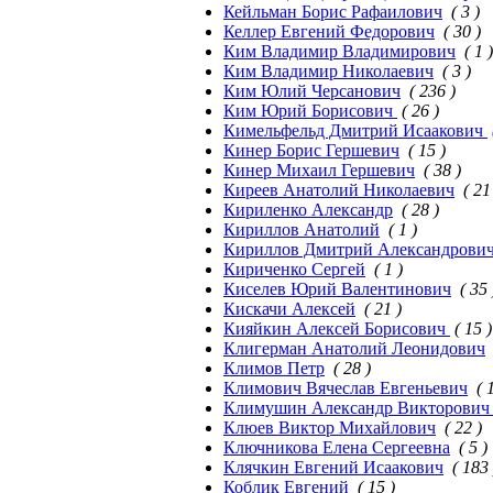
Кейльман Борис Рафаилович
( 3 )
Келлер Евгений Федорович
( 30 )
Ким Владимир Владимирович
( 1 )
Ким Владимир Николаевич
( 3 )
Ким Юлий Черсанович
( 236 )
Ким Юрий Борисович
( 26 )
Кимельфельд Дмитрий Исаакович
Кинер Борис Гершевич
( 15 )
Кинер Михаил Гершевич
( 38 )
Киреев Анатолий Николаевич
( 21
Кириленко Александр
( 28 )
Кириллов Анатолий
( 1 )
Кириллов Дмитрий Александрови
Кириченко Сергей
( 1 )
Киселев Юрий Валентинович
( 35 
Кискачи Алексей
( 21 )
Кияйкин Алексей Борисович
( 15 )
Клигерман Анатолий Леонидович
Климов Петр
( 28 )
Климович Вячеслав Евгеньевич
( 
Климушин Александр Викторови
Клюев Виктор Михайлович
( 22 )
Ключникова Елена Сергеевна
( 5 )
Клячкин Евгений Исаакович
( 183 
Коблик Евгений
( 15 )