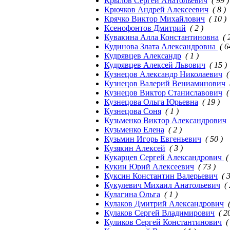
Крылов Сергей Анатольевич
( 99 )
Крючков Андрей Алексеевич
( 8 )
Крячко Виктор Михайлович
( 10 )
Ксенофонтов Дмитрий
( 2 )
Кувакина Алла Константиновна
( 
Кудинова Злата Александровна
( 6
Кудрявцев Александр
( 1 )
Кудрявцев Алексей Львович
( 15 )
Кузнецов Александр Николаевич
(
Кузнецов Валерий Вениаминович
Кузнецов Виктор Станиславович
(
Кузнецова Ольга Юрьевна
( 19 )
Кузнецова Соня
( 1 )
Кузьменко Виктор Александрович
Кузьменко Елена
( 2 )
Кузьмин Игорь Евгеньевич
( 50 )
Кузякин Алексей
( 3 )
Кукарцев Сергей Александрович
(
Кукин Юрий Алексеевич
( 73 )
Куксин Константин Валерьевич
( 
Кукулевич Михаил Анатольевич
(
Кулагина Ольга
( 1 )
Кулаков Дмитрий Александрович
Кулаков Сергей Владимирович
( 2
Куликов Сергей Константинович
(