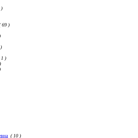
 )
( 69 )
)
 )
 1 )
)
)
евна
( 10 )