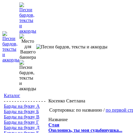
Каталог
- - - - - - - - - - - - - - - -
Косенко Светлана
Барды на букву А
Сортировка: по названию /
по первой ст
Барды на букву Б
Барды на букву В
Название
Барды на букву Г
Стая
Барды на букву Д
Охолонись, ты моя судьбинушка...
Барды на букву Е