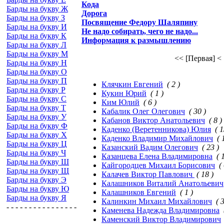
Кода
Барды на букву Ж
Дорога
Барды на букву З
Посвящение Федору Шаляпину
Барды на букву И
Не надо собирать, чего не надо...
Барды на букву К
Информация к размышлению
Барды на букву Л
Барды на букву М
<< [Первая]
<
Барды на букву Н
Барды на букву О
Барды на букву П
Клячкин Евгений
( 2 )
Барды на букву Р
Кукин Юрий
( 1 )
Барды на букву С
Ким Юлий
( 6 )
Барды на букву Т
Кабалик Олег Олегович
( 30 )
Барды на букву У
Кабанов Виктор Анатольевич
( 8 )
Барды на букву Ф
Каденко (Веретенникова) Юлия
( 1
Барды на букву Х
Каденко Владимир Михайлович
( 
Барды на букву Ц
Казанский Вадим Олегович
( 23 )
Барды на букву Ч
Казанцева Елена Владимировна
( 
Барды на букву Ш
Кайгородцев Михаил Борисович
(
Барды на букву Щ
Калачев Виктор Павлович
( 18 )
Барды на букву Э
Калашников Виталий Анатольевич
Барды на букву Ю
Калашников Евгений
( 1 )
Барды на букву Я
Калинкин Михаил Михайлович
( 
- - - - - - - - - - - - - - - -
Каменева Надежда Владимировна
Каменский Виктор Владимирович