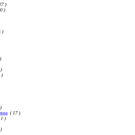
27 )
0 )
 )
)
 )
 )
)
евна
( 17 )
 1 )
 )