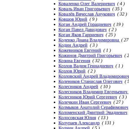
Коваленко Олег Валериевич
( 4 )
Коваль Иван Григорьевич
( 35 )
Ковалёв Вячеслав Анукович
( 32 )
Ковшов Юрий
( 9 )
Коган Андрей Горациевич
( 19 )
Коган Павел Давидович
( 2 )
Коган Яков Гарриевич
( 25 )
Коденко Диана Владимировна
( 27
Кодин Андрей
( 3 )
Кожевников Евгений
( 1 )
Кожинов Дмитрий Григорьевич
( 
Козина Евгения
( 32 )
Козлов Вадим Геннадиевич
( 1 )
Козлов Юрий
( 2 )
Козловский Андрей Владимирович
Колеников Станислав Олегович
( 
Колесников Андрей
( 10 )
Колесников Владимир Евгеньевич
Колесников Юрий Сергеевич
( 3 )
Колечкин Иван Сергеевич
( 27 )
Колмыков Анатолий Серафимович
Коломенский Дмитрий Эвадиевич
Колосовская Юлия
( 13 )
Колупаев Александр
( 131 )
Колчин Андрей
( 5 )