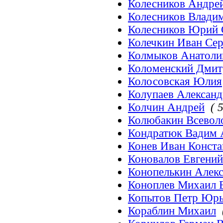
Колесников Андре
Колесников Влади
Колесников Юрий 
Колечкин Иван Сер
Колмыков Анатоли
Коломенский Дмит
Колосовская Юлия
Колупаев Александ
Колчин Андрей
( 5
Колюбакин Всевол
Кондратюк Вадим 
Конев Иван Конст
Коновалов Евгений
Конопелькин Алек
Коноплев Михаил 
Копытов Петр Юрь
Кораблин Михаил