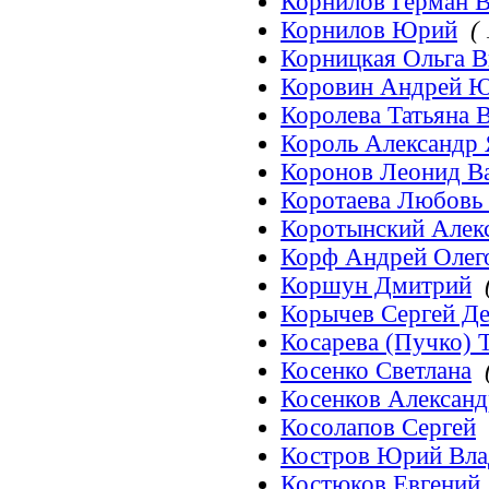
Корнилов Герман В
Корнилов Юрий
( 
Корницкая Ольга В
Коровин Андрей 
Королева Татьяна 
Король Александр
Коронов Леонид В
Коротаева Любовь 
Коротынский Алек
Корф Андрей Олег
Коршун Дмитрий
Корычев Сергей Д
Косарева (Пучко) 
Косенко Светлана
Косенков Алексан
Косолапов Сергей
Костров Юрий Вл
Костюков Евгений