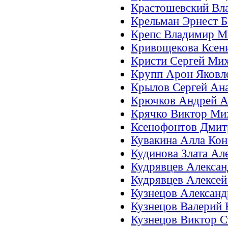
Крастошевский Вл
Крельман Эрнест 
Крепс Владимир М
Кривощекова Ксен
Кристи Сергей Ми
Крупп Арон Яковл
Крылов Сергей Ан
Крючков Андрей А
Крячко Виктор Ми
Ксенофонтов Дмит
Кувакина Алла Кон
Кудинова Злата Ал
Кудрявцев Алексан
Кудрявцев Алексей
Кузнецов Александ
Кузнецов Валерий
Кузнецов Виктор С