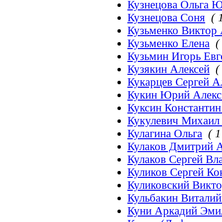
Кузнецова Ольга 
Кузнецова Соня
( 
Кузьменко Виктор
Кузьменко Елена
(
Кузьмин Игорь Евг
Кузякин Алексей
(
Кукарцев Сергей 
Кукин Юрий Алекс
Куксин Константин
Кукулевич Михаил
Кулагина Ольга
( 1
Кулаков Дмитрий 
Кулаков Сергей В
Куликов Сергей Ко
Куликовский Викт
Кульбакин Витали
Куни Аркадий Эми