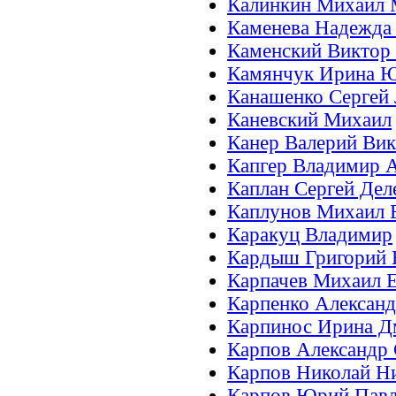
Калинкин Михаил 
Каменева Надежда
Каменский Виктор
Камянчук Ирина Ю
Канашенко Сергей
Каневский Михаил
Канер Валерий Ви
Капгер Владимир 
Каплан Сергей Де
Каплунов Михаил 
Каракуц Владимир
Кардыш Григорий 
Карпачев Михаил 
Карпенко Алексан
Карпинос Ирина Д
Карпов Александр
Карпов Николай Н
Карпов Юрий Пав