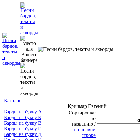
Каталог
- - - - - - - - - - - - - - - -
Кричмар Евгений
Барды на букву А
Сортировка:
Барды на букву Б
по
Барды на букву В
названию /
Барды на букву Г
по первой
Барды на букву Д
строке
Барды на букву Е