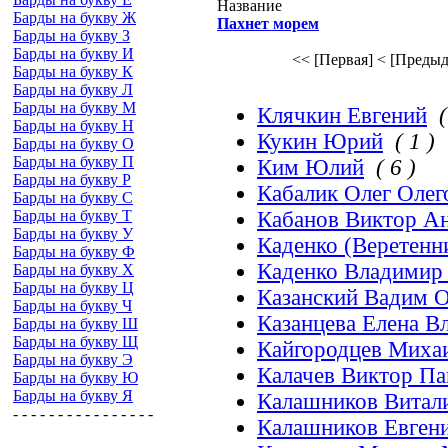
Название
Барды на букву Ж
Пахнет морем
Барды на букву З
Барды на букву И
<< [Первая]
< [Предыд
Барды на букву К
Барды на букву Л
Барды на букву М
Клячкин Евгений
(
Барды на букву Н
Кукин Юрий
( 1 )
Барды на букву О
Барды на букву П
Ким Юлий
( 6 )
Барды на букву Р
Кабалик Олег Олег
Барды на букву С
Барды на букву Т
Кабанов Виктор Ан
Барды на букву У
Каденко (Веретенн
Барды на букву Ф
Каденко Владимир
Барды на букву Х
Барды на букву Ц
Казанский Вадим 
Барды на букву Ч
Казанцева Елена В
Барды на букву Ш
Барды на букву Щ
Кайгородцев Миха
Барды на букву Э
Калачев Виктор П
Барды на букву Ю
Барды на букву Я
Калашников Витал
- - - - - - - - - - - - - - - -
Калашников Евген