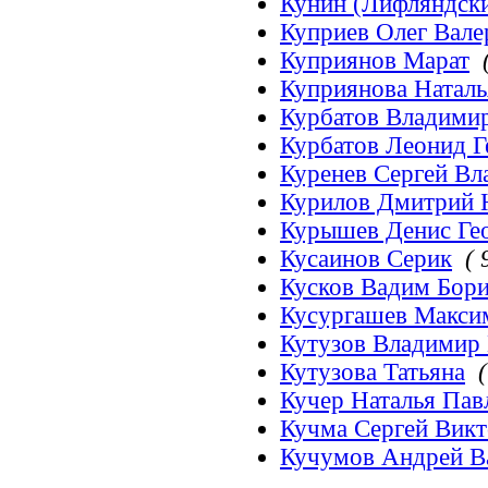
Кунин (Лифляндск
Куприев Олег Вал
Куприянов Марат
Куприянова Наталь
Курбатов Владими
Курбатов Леонид Г
Куренев Сергей В
Курилов Дмитрий 
Курышев Денис Ге
Кусаинов Серик
( 
Кусков Вадим Бор
Кусургашев Макси
Кутузов Владимир
Кутузова Татьяна
(
Кучер Наталья Пав
Кучма Сергей Вик
Кучумов Андрей В