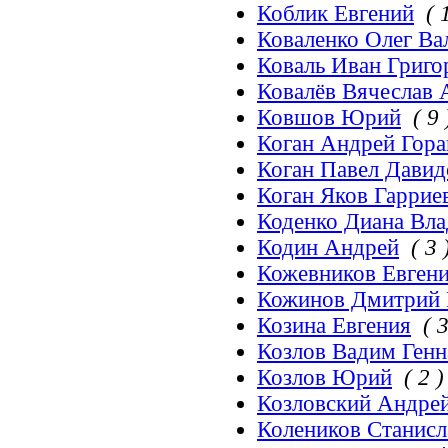
Коблик Евгений
( 
Коваленко Олег Ва
Коваль Иван Григо
Ковалёв Вячеслав 
Ковшов Юрий
( 9 
Коган Андрей Гора
Коган Павел Дави
Коган Яков Гаррие
Коденко Диана Вл
Кодин Андрей
( 3 
Кожевников Евген
Кожинов Дмитрий 
Козина Евгения
( 
Козлов Вадим Генн
Козлов Юрий
( 2 )
Козловский Андре
Колеников Станисл