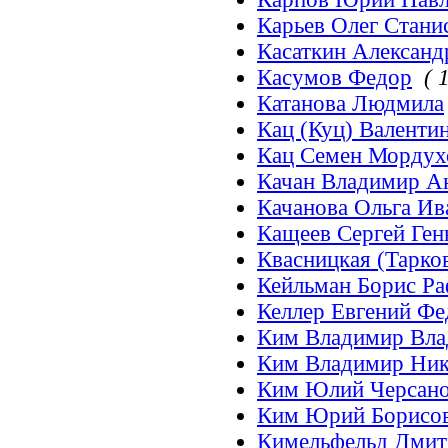
Карьев Олег Стан
Касаткин Александ
Касумов Федор
( 1
Катанова Людмила
Кац (Куц) Валенти
Кац Семен Мордух
Качан Владимир А
Качанова Ольга Ив
Кащеев Сергей Ген
Квасницкая (Тарков
Кейльман Борис Р
Келлер Евгений Ф
Ким Владимир Вл
Ким Владимир Ник
Ким Юлий Черсан
Ким Юрий Борисо
Кимельфельд Дмит