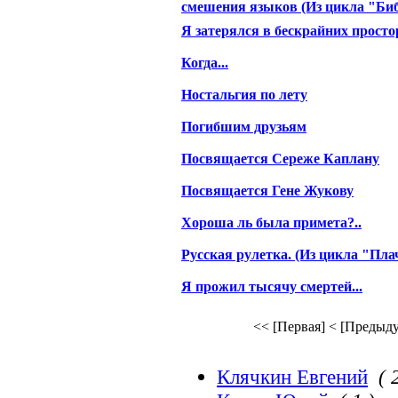
смешения языков (Из цикла "Биб
Я затерялся в бескрайних простор
Когда...
Ностальгия по лету
Погибшим друзьям
Посвящается Сереже Каплану
Посвящается Гене Жукову
Хороша ль была примета?..
Русская рулетка. (Из цикла "Пла
Я прожил тысячу смертей...
<< [Первая]
< [Предыд
Клячкин Евгений
( 