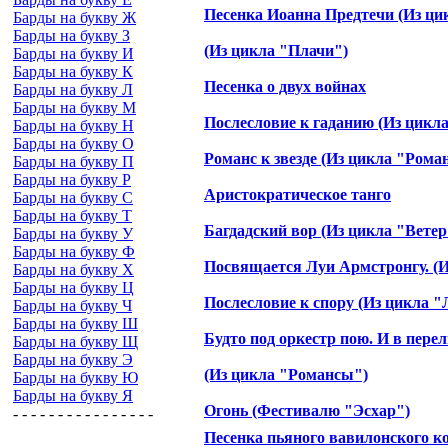
Песенка Иоанна Предтечи (Из ци
Барды на букву Ж
Барды на букву З
(Из цикла "Плачи")
Барды на букву И
Барды на букву К
Песенка о двух войнах
Барды на букву Л
Барды на букву М
Послесловие к гаданию (Из цикл
Барды на букву Н
Барды на букву О
Романс к звезде (Из цикла "Рома
Барды на букву П
Барды на букву Р
Аристократическое танго
Барды на букву С
Барды на букву Т
Багдадский вор (Из цикла "Ветер
Барды на букву У
Барды на букву Ф
Посвящается Луи Армстронгу. (
Барды на букву Х
Барды на букву Ц
Послесловие к спору (Из цикла "
Барды на букву Ч
Барды на букву Ш
Будто под оркестр пою. И в пере
Барды на букву Щ
Барды на букву Э
(Из цикла "Романсы")
Барды на букву Ю
Барды на букву Я
Огонь (Фестивалю "Эсхар")
- - - - - - - - - - - - - - - -
Песенка пьяного вавилонского к