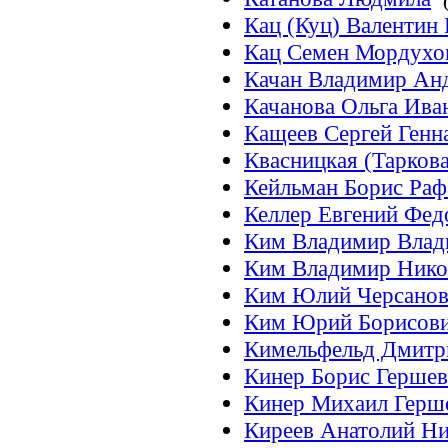
Кац (Куц) Валентин
Кац Семен Мордухо
Качан Владимир Ан
Качанова Ольга Ива
Кащеев Сергей Генн
Квасницкая (Таркова
Кейльман Борис Раф
Келлер Евгений Фед
Ким Владимир Влад
Ким Владимир Нико
Ким Юлий Черсано
Ким Юрий Борисов
Кимельфельд Дмитр
Кинер Борис Герше
Кинер Михаил Герш
Киреев Анатолий Ни