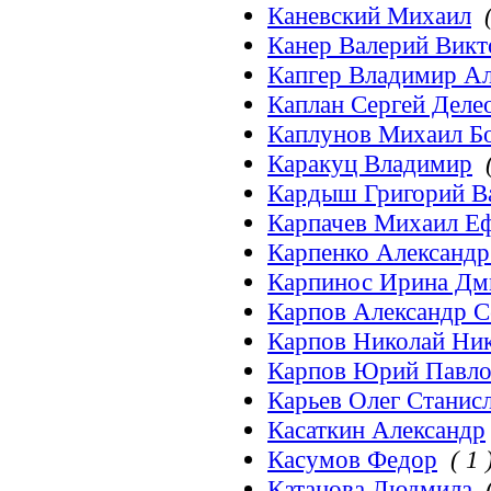
Каневский Михаил
Канер Валерий Викт
Капгер Владимир А
Каплан Сергей Дел
Каплунов Михаил Б
Каракуц Владимир
Кардыш Григорий В
Карпачев Михаил Е
Карпенко Александр
Карпинос Ирина Дм
Карпов Александр 
Карпов Николай Ни
Карпов Юрий Павло
Карьев Олег Станис
Касаткин Александр
Касумов Федор
( 1 
Катанова Людмила