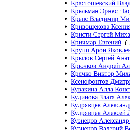
Крастошевский Вла
Крельман Эрнест Бо
Крепс Владимир Ми
Кривощекова Ксени
Кристи Сергей Мих
Кричмар Евгений
( 
Крупп Арон Яковле
Крылов Сергей Анат
Крючков Андрей Ал
Крячко Виктор Мих
Ксенофонтов Дмитр
Кувакина Алла Конс
Кудинова Злата Але
Кудрявцев Александ
Кудрявцев Алексей 
Кузнецов Александр
Кузнецов Валерий 