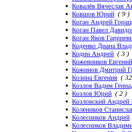
Ковалёв Вячеслав А
Ковшов Юрий
( 9 )
Коган Андрей Горац
Коган Павел Давидо
Коган Яков Гарриев
Коденко Диана Вла
Кодин Андрей
( 3 )
Кожевников Евгени
Кожинов Дмитрий Г
Козина Евгения
( 32
Козлов Вадим Генна
Козлов Юрий
( 2 )
Козловский Андрей
Колеников Станисла
Колесников Андрей
Колесников Владим