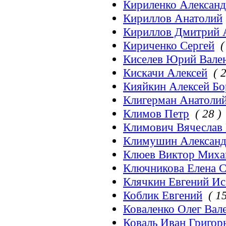
Кириленко Алексан
Кириллов Анатолий
Кириллов Дмитрий 
Кириченко Сергей
(
Киселев Юрий Вале
Кискачи Алексей
( 
Кияйкин Алексей Б
Клигерман Анатоли
Климов Петр
( 28 )
Климович Вячеслав 
Климушин Александ
Клюев Виктор Миха
Ключникова Елена С
Клячкин Евгений Ис
Коблик Евгений
( 15
Коваленко Олег Вал
Коваль Иван Григор