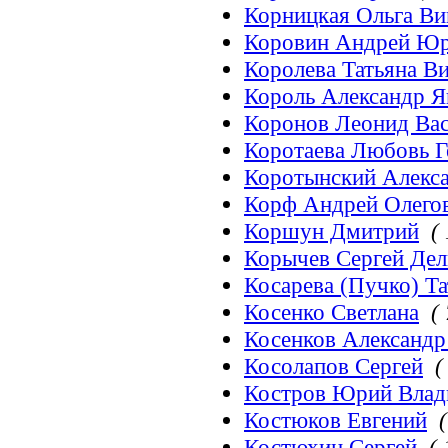
Корницкая Ольга Ви
Коровин Андрей Юр
Королева Татьяна В
Король Александр 
Коронов Леонид Ва
Коротаева Любовь Г
Коротынский Алекс
Корф Андрей Олего
Коршун Дмитрий
( 
Корычев Сергей Де
Косарева (Пучко) Та
Косенко Светлана
( 
Косенков Александр
Косолапов Сергей
(
Костров Юрий Влад
Костюков Евгений
(
Костюхин Сергей
( 