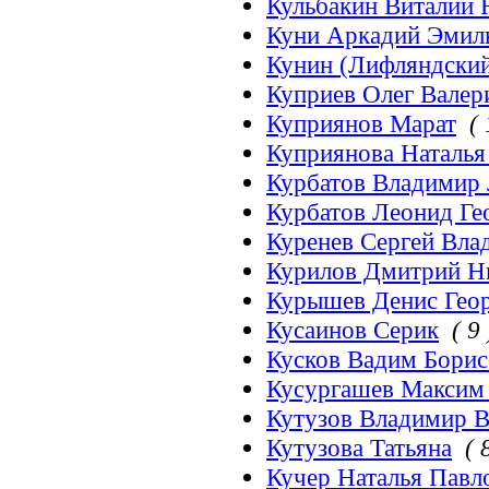
Кульбакин Виталий
Куни Аркадий Эмил
Кунин (Лифляндский
Куприев Олег Вале
Куприянов Марат
( 
Куприянова Наталья
Курбатов Владимир
Курбатов Леонид Ге
Куренев Сергей Вла
Курилов Дмитрий Н
Курышев Денис Гео
Кусаинов Серик
( 9 
Кусков Вадим Бори
Кусургашев Максим
Кутузов Владимир 
Кутузова Татьяна
( 
Кучер Наталья Павл