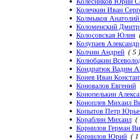
Колесников Юрий С
Колечкин Иван Серг
Колмыков Анатолий
Коломенский Дмитр
Колосовская Юлия
Колупаев Александр
Колчин Андрей
( 5 
Колюбакин Всеволод
Кондратюк Вадим А
Конев Иван Констан
Коновалов Евгений
Конопелькин Алекс
Коноплев Михаил В
Копытов Петр Юрье
Кораблин Михаил
(
Корнилов Герман Ви
Корнилов Юрий
( 1