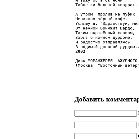
И вижу остаток ночи

Таблетки большой квадрат.

А утром, пролив на пуфик

Нечаянно чёрный кофе,

Услышу я: "Здравствуй, мил
От нежной Брижжит Бардо,

Таким окрылённый словом,

Забыв о ночном дурдоме,

Я радостно отправляюсь

2002
Диск "ОРАНЖЕРЕЯ  АЖУРНОГО 
(Москва: "Восточный ветер
Добавить коммента