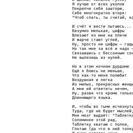
Я лучше от всех уколов

Покрепче себя зашторю,

Себе многократно вторя:

"Чтоб спать, ты считай, ка
И счёт я вести пытаюсь...

Безумно мелькая, цифры

Влезают ко мне на плечи

И жарче стают углей,

Ну, просто не цифры — гады
Но так мне за всё и надо —
Связавшись с бессонным сон
Не вылезешь из нулей.

Но в этом ночном дурдоме

Ещё я боюсь не меньше,

Что как-то меня полюбит

Воздушная и легка

Из милых, прекрасных женщи
А мне ей ответить нечем,

Ну, разве что кроме только
Длиннющего языка.

И, чтобы во тьме исчезнуть
Туда, где не будет мыслей,
Мне мозг выдаёт: "Таблетка
Соломинке этой рад,

Таблетку хватаю с полки,

Глотаю (да что в ней толку