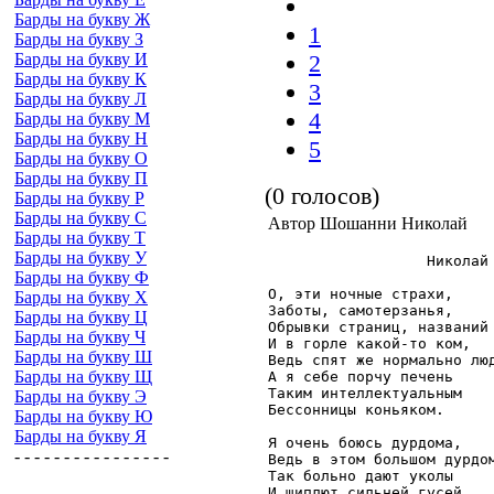
Барды на букву Ж
1
Барды на букву З
Барды на букву И
2
Барды на букву К
3
Барды на букву Л
4
Барды на букву М
Барды на букву Н
5
Барды на букву О
Барды на букву П
(0 голосов)
Барды на букву Р
Барды на букву С
Автор Шошанни Николай
Барды на букву Т
Барды на букву У
                  Николай 
Барды на букву Ф
О, эти ночные страхи,

Барды на букву Х
Заботы, самотерзанья,

Барды на букву Ц
Обрывки страниц, названий

Барды на букву Ч
И в горле какой-то ком,

Барды на букву Ш
Ведь спят же нормально люд
Барды на букву Щ
А я себе порчу печень

Таким интеллектуальным

Барды на букву Э
Бессонницы коньяком.

Барды на букву Ю
Барды на букву Я
Я очень боюсь дурдома,

- - - - - - - - - - - - - - - -
Ведь в этом большом дурдом
Так больно дают уколы

И щиплют сильней гусей,
