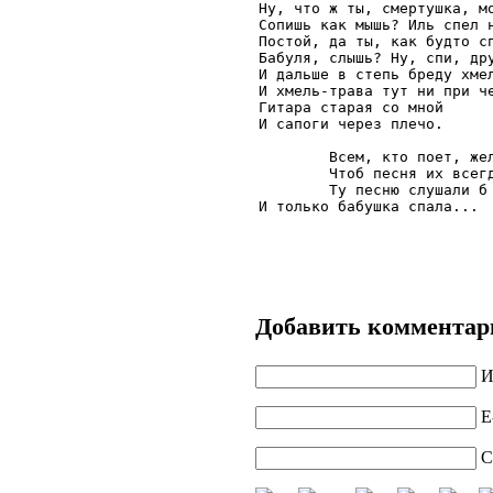
Ну, что ж ты, смертушка, мо
Сопишь как мышь? Иль спел н
Постой, да ты, как будто сп
Бабуля, слышь? Ну, спи, дру
И дальше в степь бреду хмел
И хмель-трава тут ни при че
Гитара старая со мной      
И сапоги через плечо.     
        Всем, кто поет, жел
        Чтоб песня их всегд
        Ту песню слушали б 
И только бабушка спала...
Добавить комментар
И
E
С