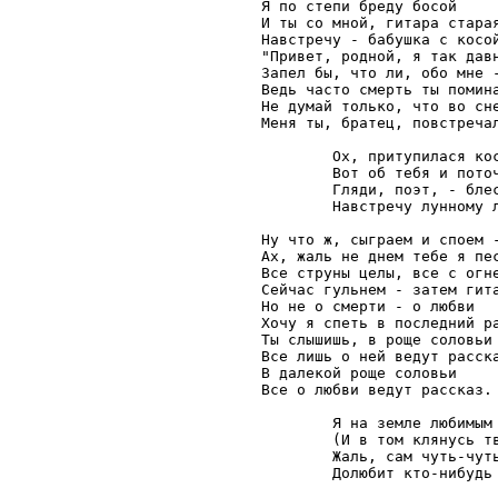
Я по степи бреду босой

И ты со мной, гитара старая
Навстречу - бабушка с косой
"Привет, родной, я так давн
Запел бы, что ли, обо мне -
Ведь часто смерть ты помина
Не думай только, что во сне
Меня ты, братец, повстречал
        Ох, притупилася кос
        Вот об тебя и поточ
        Гляди, поэт, - блес
        Навстречу лунному 
Ну что ж, сыграем и споем -
Ах, жаль не днем тебе я пес
Все струны целы, все с огне
Сейчас гульнем - затем гита
Но не о смерти - о любви

Хочу я спеть в последний ра
Ты слышишь, в роще соловьи

Все лишь о ней ведут расска
В далекой роще соловьи

Все о любви ведут рассказ.

        Я на земле любимым 
        (И в том клянусь тв
        Жаль, сам чуть-чуть
        Долюбит кто-нибудь