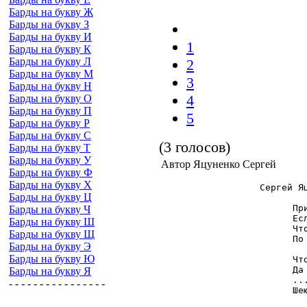
Барды на букву Ж
Барды на букву З
Барды на букву И
1
Барды на букву К
Барды на букву Л
2
Барды на букву М
3
Барды на букву Н
4
Барды на букву О
Барды на букву П
5
Барды на букву Р
Барды на букву С
(3 голосов)
Барды на букву Т
Барды на букву У
Автор Яцуненко Сергей
Барды на букву Ф
Барды на букву Х
                  Сергей Яц
Барды на букву Ц
                        При
Барды на букву Ч
                        Есл
Барды на букву Ш
                        Что
Барды на букву Щ
                        По 
Барды на букву Э
Барды на букву Ю
                        Что
                        Да 
Барды на букву Я
                        ...
- - - - - - - - - - - - - - - -
                        Шею