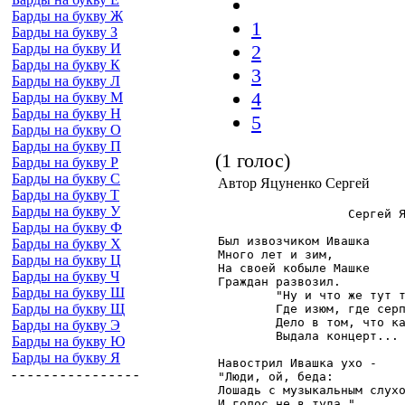
Барды на букву Ж
1
Барды на букву З
Барды на букву И
2
Барды на букву К
3
Барды на букву Л
4
Барды на букву М
Барды на букву Н
5
Барды на букву О
Барды на букву П
(1 голос)
Барды на букву Р
Барды на букву С
Автор Яцуненко Сергей
Барды на букву Т
Барды на букву У
                  Сергей Я
Барды на букву Ф
Был извозчиком Ивашка

Барды на букву Х
Много лет и зим,

Барды на букву Ц
На своей кобыле Машке

Барды на букву Ч
Граждан развозил.

Барды на букву Ш
        "Ну и что же тут т
Барды на букву Щ
        Где изюм, где серп
        Дело в том, что ка
Барды на букву Э
        Выдала концерт...

Барды на букву Ю
Барды на букву Я
Навострил Ивашка ухо -

- - - - - - - - - - - - - - - -
"Люди, ой, беда:

Лошадь с музыкальным слухо
И голос не в туда."
