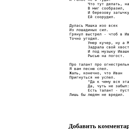
        Что тут делать, на
        В миг сообразил,

        И березову затычку
        Ей соорудил.

Дулась Машка изо всех

Из лошадиных сил.

Грянул выстрел - чтоб в Ив
Точно угодил.

        Умер кучер, ну а М
        Задрала свой хвост
        И под музыку Ивашк
        Рысью на погост.

Про талант про огнестрельн
Я вам песню спел.

Жаль, конечно, что Иван

Пригнуться не успел.

        "Да к чему вся эта
        Да, чуть не забыл:
        Есть талант - пуст
Лишь бы людям не вредил.
Добавить коммента