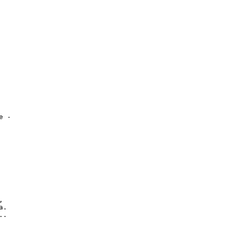
 -



.

.
