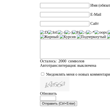
Имя (обяза
E-Mail
Сайт
Осталось:
2000
символов
Автотранслитерация:
выключена
Уведомлять меня о новых комментар
Обновить