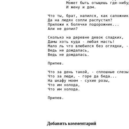
        Может быть отыщешь где-нибуд
        И жену и дом.

Что ты, брат, напился, как сапожник,
Да на людях сопли распустил?

Приложи к болячке подорожник...

Али не допил?

Сколько на деревне девок сладких,

Дамы хоть куда - любая масть!

Мало ль что влюбился без оглядки, -

Ведь не дождалась,

Ведь не дождалась.

Припев.

Что за день такой, - сплошные слезы?
Что за люди, - горе да беда...

На шкафу моем - сухие розы,

Что им холода,

Что им холода.

Припев.
Добавить комментарий