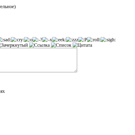
тельное)
иях