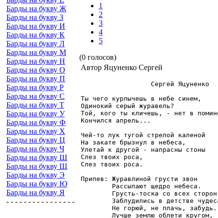
1
Барды на букву Ж
2
Барды на букву З
3
Барды на букву И
4
Барды на букву К
5
Барды на букву Л
Барды на букву М
(0 голосов)
Барды на букву Н
Автор Яцуненко Сергей
Барды на букву О
Барды на букву П
                  Сергей Яцуненко

Барды на букву Р
Барды на букву С
Ты чего курлычешь в небе синем,

Барды на букву Т
Одинокий серый журавель?

Барды на букву У
Той, кого ты кличешь, - нет в помине
Кончился апрель...

Барды на букву Ф
Барды на букву Х
Чей-то лук тугой стрелой каленой

Барды на букву Ц
На закате брызнул в небеса,

Барды на букву Ч
Улетай к другой - напрасны стоны

Барды на букву Ш
Слез твоих роса,

Слез твоих роса.

Барды на букву Щ
Барды на букву Э
Припев: Журавлиной грусти звон

Барды на букву Ю
        Рассыпают щедро небеса.

Барды на букву Я
        Грусть-тоска со всех сторон,
- - - - - - - - - - - - - - - -
        Заблудились в детстве чудеса
        Не горюй, не плачь, забудь..
        Лучше землю облети кругом,
