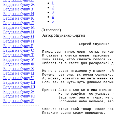
1
Барды на букву Ж
2
Барды на букву З
3
Барды на букву И
4
Барды на букву К
5
Барды на букву Л
Барды на букву М
(0 голосов)
Барды на букву Н
Автор Яцуненко Сергей
Барды на букву О
Барды на букву П
                  Сергей Яцуненко

Барды на букву Р
Барды на букву С
Птицеловы птичек ловят сетью тонкою

Барды на букву Т
И сажают в клетки новые, красивые

Барды на букву У
Лишь затем, чтоб слышать голоса их з
Любоваться в свете дня раскраской ди
Барды на букву Ф
Барды на букву Х
Но не спросит птицелов у пташки пойм
Барды на букву Ц
Почему поет она, встречая солнышко.

Барды на букву Ч
А, может, нравится ей петь навек зак
Барды на букву Ш
Если век ее чуть-чуть длиннее перышк
Барды на букву Щ
Припев: Даже в клетке птица птицею о
Барды на букву Э
        Но не радуйся, ее услышав пе
Барды на букву Ю
        Ведь поет она от горя, не от
Барды на букву Я
        Вспоминая небо вольное, весе
- - - - - - - - - - - - - - - -
Сколько стоит твой товар, скажи пожа
Пятаками оцени красу природную.
