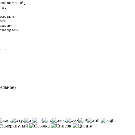
жалостный,

о.

зовый,

ми.

овым -

нездами.

...
тельное)