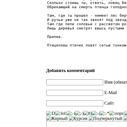
Сколько стоишь ты, ответь, ловец без
Обрекающий на смерть птенца голодног
Там, где ты прошел - немеет лес бере
И ручьи уже не так звенят под звезда
Там где пели соловьи с рассветом роз
Лишь деревья смотрят ввысь пустыми г
Припев.

Птицеловы птичек ловят сетью тонкою
Добавить комментарий
Имя (обяза
E-Mail
Сайт