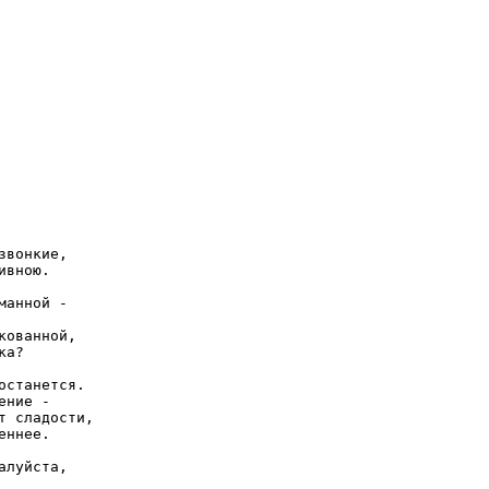
вонкие,

вною.

анной -

ованной,

а?

станется.

ние -

 сладости,

ннее.

луйста,
