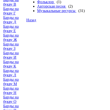
Фольклор
(1)
букву В
Авторская песня
(2)
Барды на
Музыкальные ресурсы
(31)
букву Г
Барды на
Назад
букву Д
Барды на
букву Е
Барды на
букву Ж
Барды на
букву З
Барды на
букву И
Барды на
букву К
Барды на
букву Л
Барды на
букву М
Барды на
букву Н
Барды на
букву О
Барды на