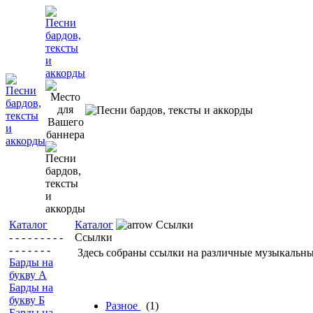
Каталог
Каталог
Ссылки
- - - - - - - - -
Ссылки
- - - - - - -
Здесь собраны ссылки на различные музыкальны
Барды на
букву А
Барды на
букву Б
Разное
(1)
Барды на